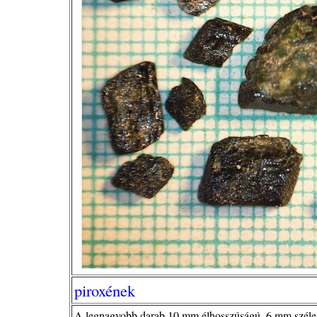
piroxének
A legnagyobb darab 10 mm élhosszúságú, 6 mm széles, 