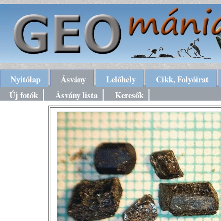
Nyitólap
Ásvány
Lelőhely
Cikk, Folyóirat
Új fotók
Ásvány lista
Keresők