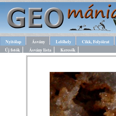
Nyitólap
Ásvány
Lelőhely
Cikk, Folyóirat
Új fotók
Ásvány lista
Keresők