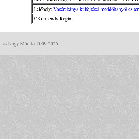
Lelőhely:
Vasércbánya külfejtései,meddőhányói és ter
©Körmendy Regina
© Nagy Mónika 2009-2026