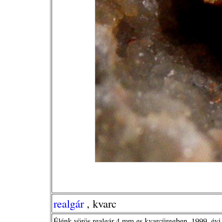
realgár
, kvarc
Élénk vörös realgár 4 mm-es kvarcüregben, 1999. évi 