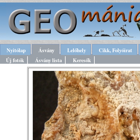
Nyitólap
Ásvány
Lelőhely
Cikk, Folyóirat
Új fotók
Ásvány lista
Keresők