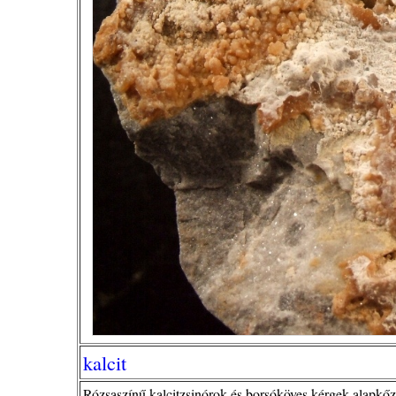
kalcit
Rózsaszínű kalcitzsinórok és borsóköves kérgek alapkőz