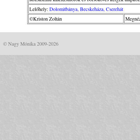
Lelőhely:
Dolomitbánya, Becskeháza, Cserehát
©Kriston Zoltán
Megnéz
© Nagy Mónika 2009-2026