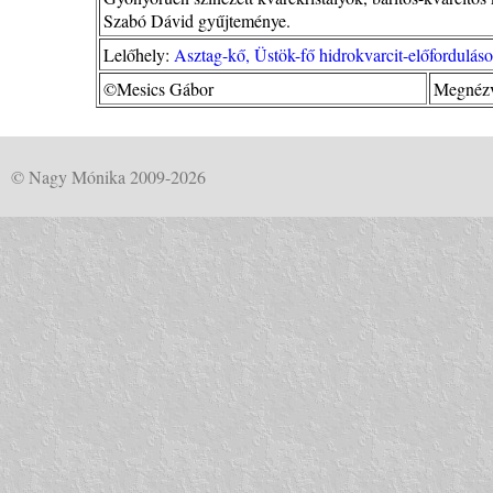
Szabó Dávid gyűjteménye.
Lelőhely:
Asztag-kő, Üstök-fő hidrokvarcit-előfordulá
©Mesics Gábor
Megnézv
© Nagy Mónika 2009-2026