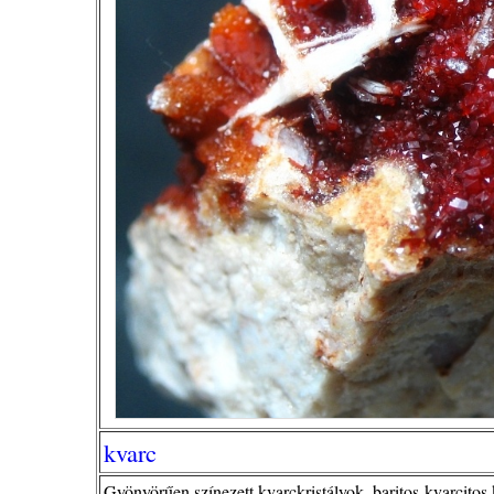
kvarc
Gyönyörűen színezett kvarckristályok, baritos-kvarcit