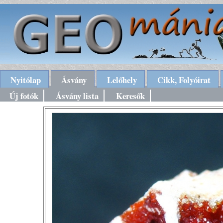
Nyitólap
Ásvány
Lelőhely
Cikk, Folyóirat
Új fotók
Ásvány lista
Keresők