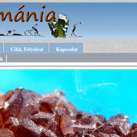
Cikk, Folyóirat
Kapcsolat
ők