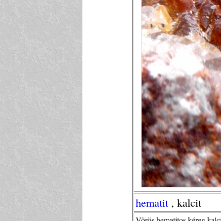
hematit
, kalcit
Vörös hematitos kéreg kalci