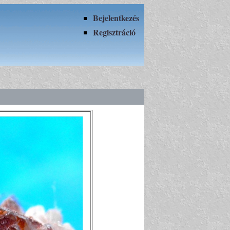
Bejelentkezés
Regisztráció