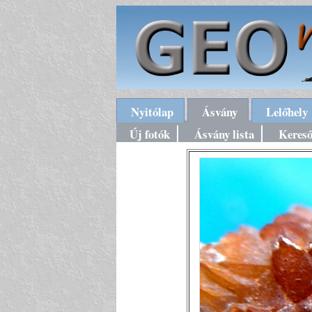
Nyitólap
Ásvány
Lelőhely
Új fotók
Ásvány lista
Keres