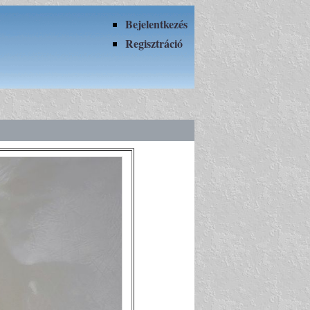
Bejelentkezés
Regisztráció