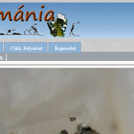
Cikk, Folyóirat
Kapcsolat
ők