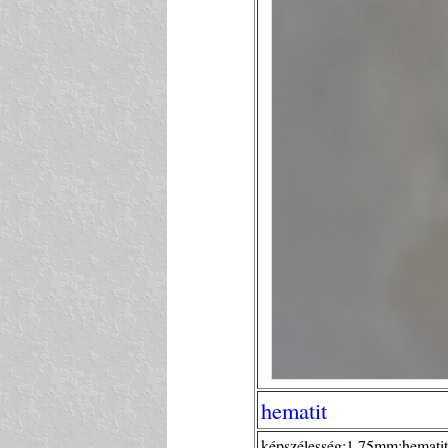
hematit
képszélesség:1,75mm;hematit