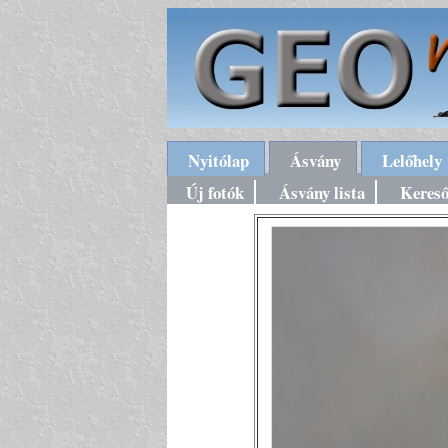
Nyitólap
Ásvány
Lelőhely
Új fotók
Ásvány lista
Keres