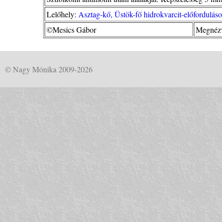
Lelőhely:
Asztag-kő, Üstök-fő hidrokvarcit-előfordulá
©Mesics Gábor
Megnézv
© Nagy Mónika 2009-2026