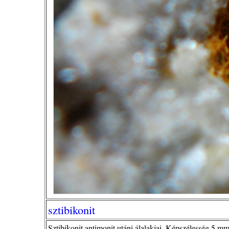
sztibikonit
Sztibikonit antimonit utáni álalakjai. Képszélesség 5 mm