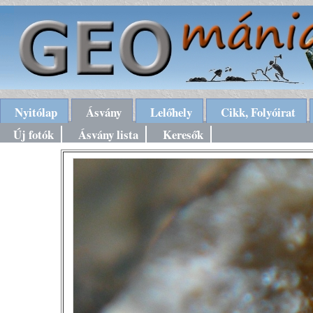
Nyitólap
Ásvány
Lelőhely
Cikk, Folyóirat
Új fotók
Ásvány lista
Keresők