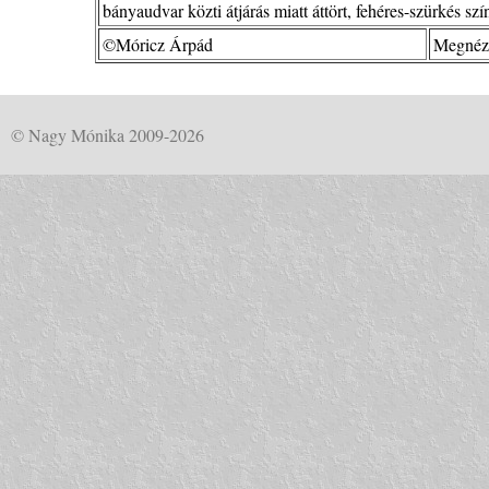
bányaudvar közti átjárás miatt áttört, fehéres-szürkés szí
©Móricz Árpád
Megnézv
© Nagy Mónika 2009-2026