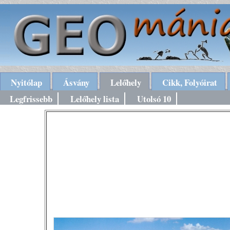
Nyitólap
Ásvány
Lelőhely
Cikk, Folyóirat
Legfrissebb
Lelőhely lista
Utolsó 10