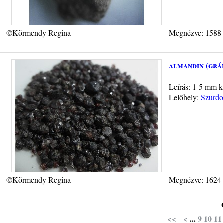
©Körmendy Regina
Megnézve: 1588
almandin (grá
Leírás: 1-5 mm kö
Lelőhely:
Szurdok
©Körmendy Regina
Megnézve: 1624
<<
<
...
9
10
11