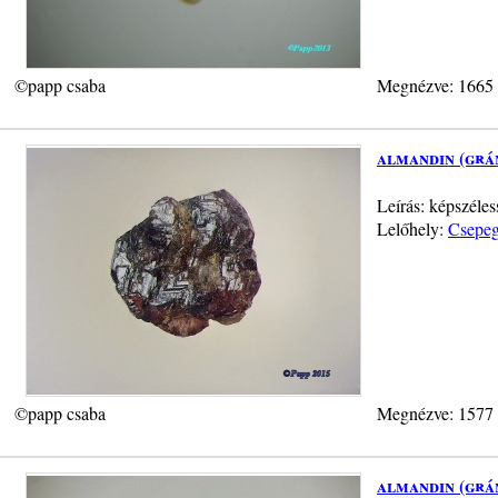
©papp csaba
Megnézve: 1665
almandin (grá
Leírás: képszéle
Lelőhely:
Csepeg
©papp csaba
Megnézve: 1577
almandin (grá