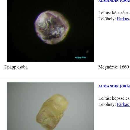
Leírás: képszéle
Lelőhely:
Farkas
©papp csaba
Megnézve: 1660
almandin (grá
Leírás: képszéle
Lelőhely:
Farkas