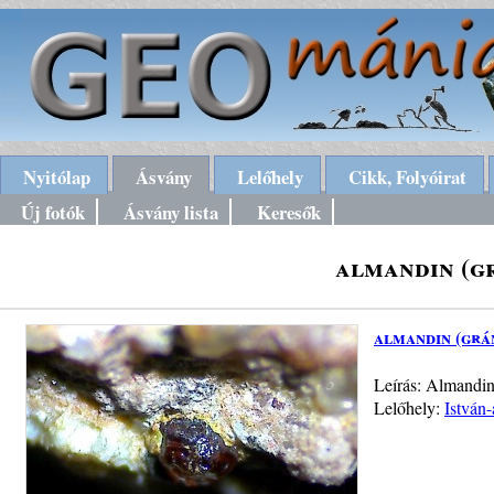
Nyitólap
Ásvány
Lelőhely
Cikk, Folyóirat
Új fotók
Ásvány lista
Keresők
almandin (g
almandin (grá
Leírás: Almandin
Lelőhely:
István