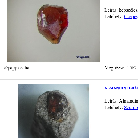
Leírás: képszéle
Lelőhely:
Csepeg
©papp csaba
Megnézve: 1567
almandin (grá
Leírás: Almandin
Lelőhely:
Szurdok