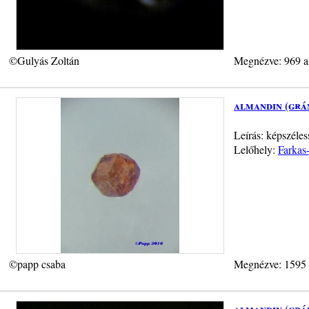
©Gulyás Zoltán
Megnézve: 969 a
almandin (grá
Leírás: képszéle
Lelőhely:
Farkas
©papp csaba
Megnézve: 1595
almandin (grá