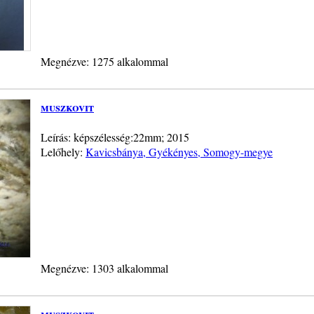
Megnézve: 1275 alkalommal
muszkovit
Leírás: képszélesség:22mm; 2015
Lelőhely:
Kavicsbánya, Gyékényes, Somogy-megye
Megnézve: 1303 alkalommal
muszkovit