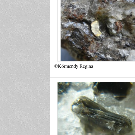
©Körmendy Regina