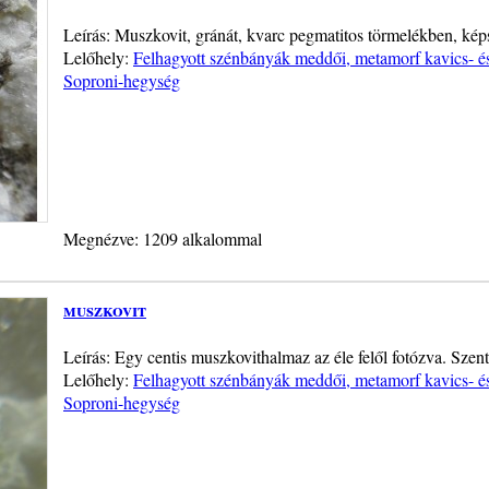
Leírás: Muszkovit, gránát, kvarc pegmatitos törmelékben, ké
Lelőhely:
Felhagyott szénbányák meddői, metamorf kavics- é
Soproni-hegység
Megnézve: 1209 alkalommal
muszkovit
Leírás: Egy centis muszkovithalmaz az éle felől fotózva. Sze
Lelőhely:
Felhagyott szénbányák meddői, metamorf kavics- é
Soproni-hegység