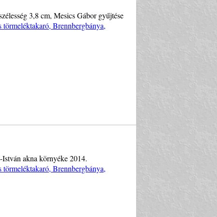
pszélesség 3,8 cm, Mesics Gábor gyűjtése
s törmeléktakaró, Brennbergbánya,
nt-István akna környéke 2014.
s törmeléktakaró, Brennbergbánya,