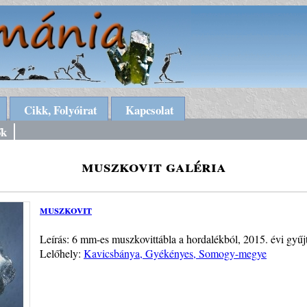
Cikk, Folyóirat
Kapcsolat
ők
muszkovit galéria
muszkovit
Leírás: 6 mm-es muszkovittábla a hordalékból, 2015. évi gyűj
Lelőhely:
Kavicsbánya, Gyékényes, Somogy-megye