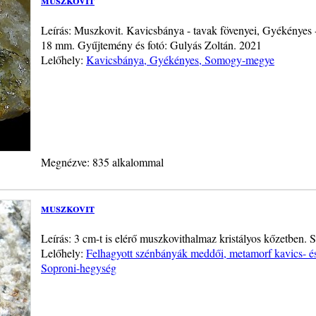
Leírás: Muszkovit. Kavicsbánya - tavak fövenyei, Gyékénye
18 mm. Gyűjtemény és fotó: Gulyás Zoltán. 2021
Lelőhely:
Kavicsbánya, Gyékényes, Somogy-megye
Megnézve: 835 alkalommal
muszkovit
Leírás: 3 cm-t is elérő muszkovithalmaz kristályos kőzetben.
Lelőhely:
Felhagyott szénbányák meddői, metamorf kavics- é
Soproni-hegység