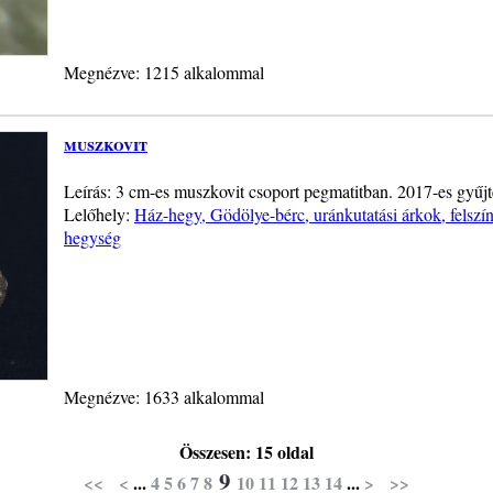
Megnézve: 1215 alkalommal
muszkovit
Leírás: 3 cm-es muszkovit csoport pegmatitban. 2017-es gyűjt
Lelőhely:
Ház-hegy, Gödölye-bérc, uránkutatási árkok, felszín
hegység
Megnézve: 1633 alkalommal
Összesen: 15 oldal
9
<<
<
...
4
5
6
7
8
10
11
12
13
14
...
>
>>