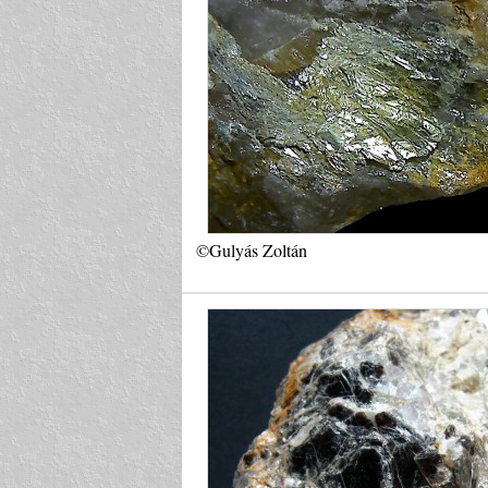
©Gulyás Zoltán