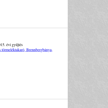
15. évi gyűjtés
s törmeléktakaró, Brennbergbánya,