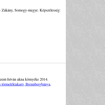
s - Zákány, Somogy-megye. Képszélesség:
 Szent-István akna környéke 2014.
s törmeléktakaró, Brennbergbánya,