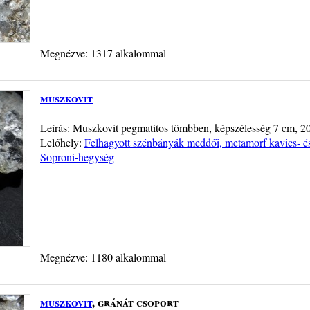
Megnézve: 1317 alkalommal
muszkovit
Leírás: Muszkovit pegmatitos tömbben, képszélesség 7 cm, 20
Lelőhely:
Felhagyott szénbányák meddői, metamorf kavics- é
Soproni-hegység
Megnézve: 1180 alkalommal
muszkovit
, gránát csoport