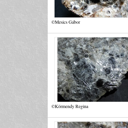
©Mesics Gábor
©Körmendy Regina