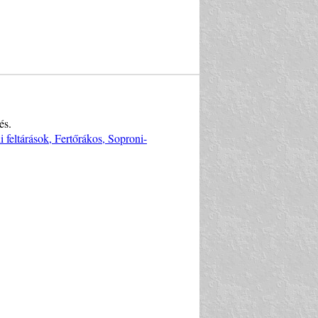
és.
i feltárások, Fertőrákos, Soproni-