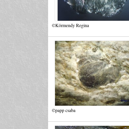
©Körmendy Regina
©papp csaba