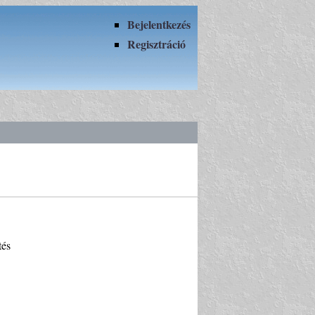
Bejelentkezés
Regisztráció
tés