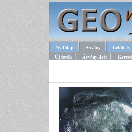
Nyitólap
Ásvány
Lelőhely
Új fotók
Ásvány lista
Keres