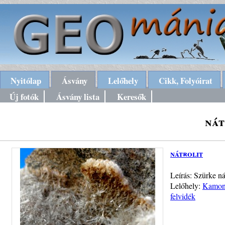
Nyitólap
Ásvány
Lelőhely
Cikk, Folyóirat
Új fotók
Ásvány lista
Keresők
nát
nátrolit
Leírás: Szürke n
Lelőhely:
Kamon-
felvidék