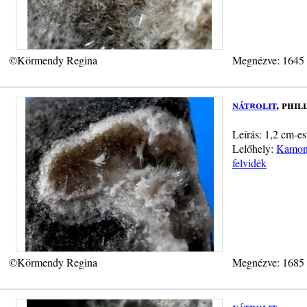
©Körmendy Regina
Megnézve: 1645
nátrolit
, phil
Leírás: 1,2 cm-es
Lelőhely:
Kamon-
felvidék
©Körmendy Regina
Megnézve: 1685
nátrolit