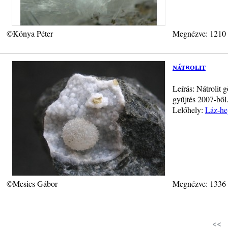
©Kónya Péter
Megnézve: 1210
nátrolit
Leírás: Nátrolit 
gyűjtés 2007-ből
Lelőhely:
Láz-he
©Mesics Gábor
Megnézve: 1336
<<