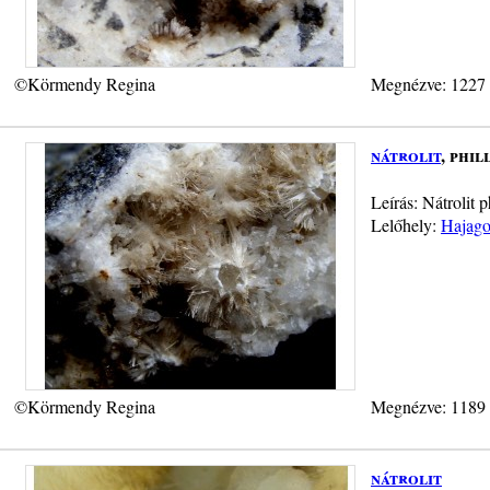
©Körmendy Regina
Megnézve: 1227
nátrolit
, phil
Leírás: Nátrolit 
Lelőhely:
Hajago
©Körmendy Regina
Megnézve: 1189
nátrolit