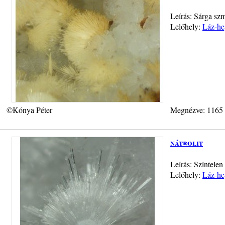
Leírás: Sárga szm
Lelőhely:
Láz-he
©Kónya Péter
Megnézve: 1165
nátrolit
Leírás: Színtelen
Lelőhely:
Láz-he