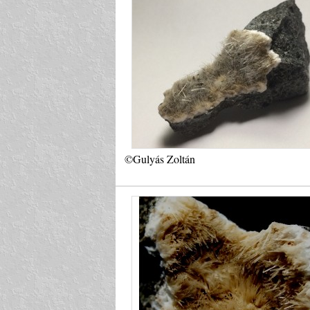
©Gulyás Zoltán