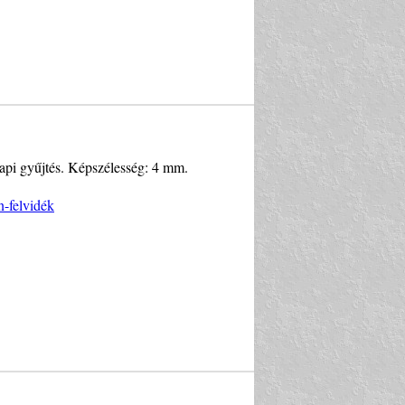
 napi gyűjtés. Képszélesség: 4 mm.
n-felvidék