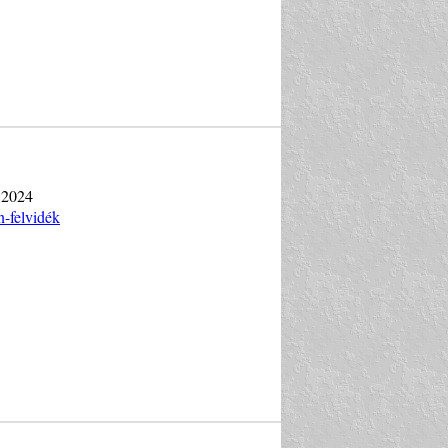
s 2024
n-felvidék