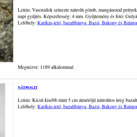
Leírás: Vasoxidok színezte nátrolit gömb, mangánoxid pettyekk
napi gyűjtés. Képszélesség: 4 mm. Gyűjtemény és fotó: Gulyá
Lelőhely:
Karikás-tető, bazaltbánya, Bazsi, Bakony és Balato
Megnézve: 1189 alkalommal
nátrolit
Leírás: Kicsit kisebb mint 5 cm átmérőjű nátrolitos üreg bazal
Lelőhely:
Karikás-tető, bazaltbánya, Bazsi, Bakony és Balato