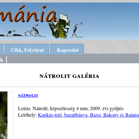
Cikk, Folyóirat
Kapcsolat
ők
nátrolit galéria
nátrolit
Leírás: Nátrolit, képszélesség 4 mm, 2009. évi gyűjtés
Lelőhely:
Karikás-tető, bazaltbánya, Bazsi, Bakony és Balato