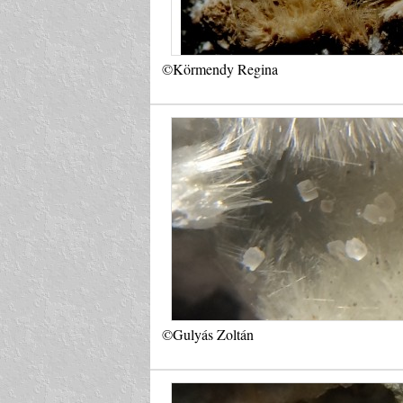
©Körmendy Regina
©Gulyás Zoltán