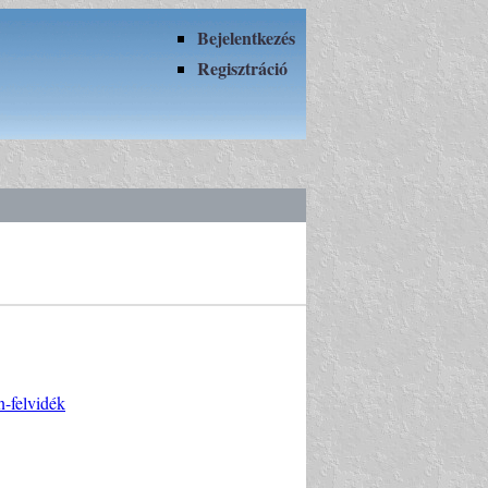
Bejelentkezés
Regisztráció
n-felvidék