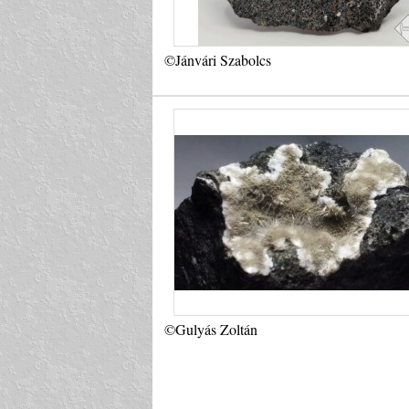
©Jánvári Szabolcs
©Gulyás Zoltán