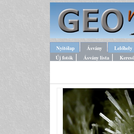
Nyitólap
Ásvány
Lelőhely
Új fotók
Ásvány lista
Keres