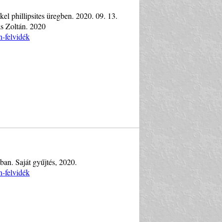
el phillipsites üregben. 2020. 09. 13.
s Zoltán. 2020
n-felvidék
tban. Saját gyűjtés, 2020.
n-felvidék