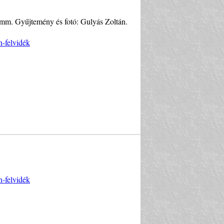
5 mm. Gyűjtemény és fotó: Gulyás Zoltán.
n-felvidék
n-felvidék