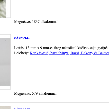
Megnézve: 1837 alkalommal
nátrolit
Leírás: 13 mm x 9 mm-es üreg nátrolittal kitöltve saját gyűjté
Lelőhely:
Karikás-tető, bazaltbánya, Bazsi, Bakony és Balato
Megnézve: 579 alkalommal
nátrolit