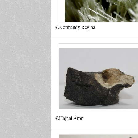
©Körmendy Regina
©Hajnal Áron