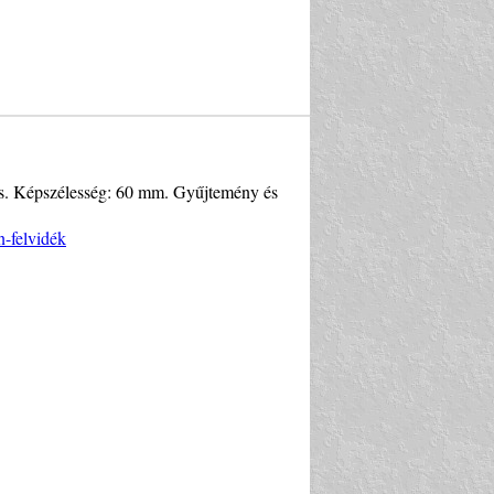
jtés. Képszélesség: 60 mm. Gyűjtemény és
n-felvidék