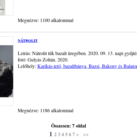
Megnézve: 1100 alkalommal
nátrolit
Leírás: Nátrolit tűk bazalt üregében. 2020. 09. 13. napi gyű
fotó: Gulyás Zoltán. 2020.
Lelőhely:
Karikás-tető, bazaltbánya, Bazsi, Bakony és Balato
Megnézve: 1186 alkalommal
Összesen: 7 oldal
1
2
3
4
5
6
7
>
>>