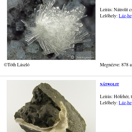
Leírás: Nátrolit
Lelőhely:
Láz-he
©Tóth László
Megnézve: 878 a
nátrolit
Leírás: Hófehér, 
Lelőhely:
Láz-he