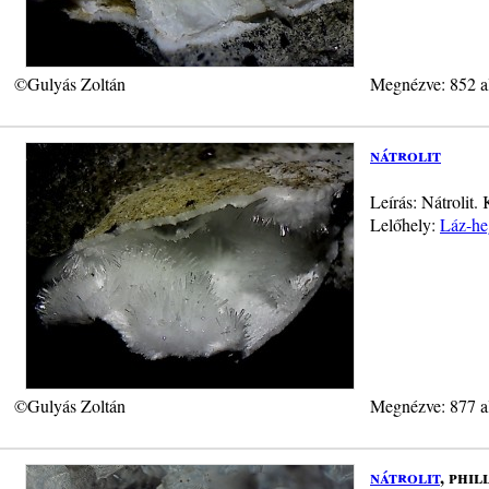
©Gulyás Zoltán
Megnézve: 852 a
nátrolit
Leírás: Nátrolit
Lelőhely:
Láz-he
©Gulyás Zoltán
Megnézve: 877 a
nátrolit
, phil