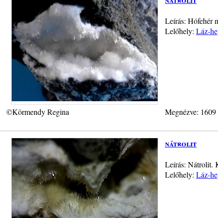
Leírás: Hófehér 
Lelőhely:
Láz-he
©Körmendy Regina
Megnézve: 1609
nátrolit
Leírás: Nátrolit
Lelőhely:
Láz-he