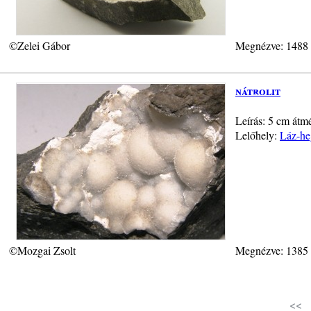
©Zelei Gábor
Megnézve: 1488
nátrolit
Leírás: 5 cm átm
Lelőhely:
Láz-he
©Mozgai Zsolt
Megnézve: 1385
<<