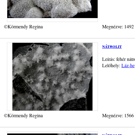
©Körmendy Regina
Megnézve: 1492
nátrolit
Leírás: fehér nátr
Lelőhely:
Láz-he
©Körmendy Regina
Megnézve: 1566
nátrolit