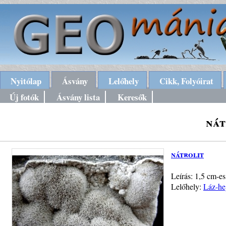
Nyitólap
Ásvány
Lelőhely
Cikk, Folyóirat
Új fotók
Ásvány lista
Keresők
nát
nátrolit
Leírás: 1,5 cm-es
Lelőhely:
Láz-he