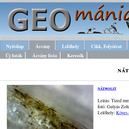
Nyitólap
Ásvány
Lelőhely
Cikk, Folyóirat
Új fotók
Ásvány lista
Keresők
nát
nátrolit
Leírás: Tized mm
fotó: Gulyás Zol
Lelőhely:
Köves-