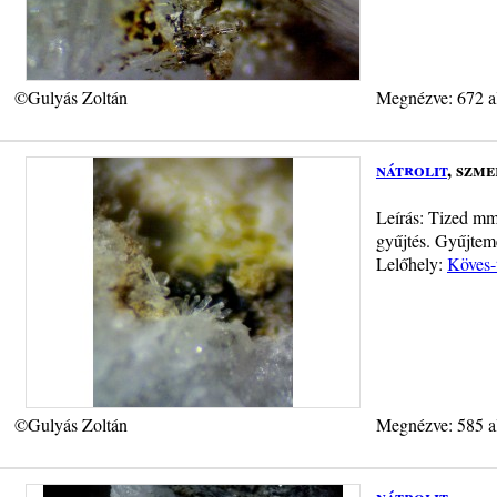
©Gulyás Zoltán
Megnézve: 672 a
nátrolit
, szm
Leírás: Tized mm-
gyűjtés. Gyűjtem
Lelőhely:
Köves-
©Gulyás Zoltán
Megnézve: 585 a
nátrolit