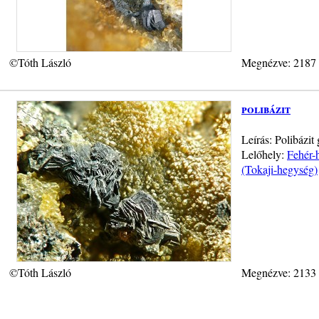
©Tóth László
Megnézve: 2187
polibázit
Leírás: Polibázi
Lelőhely:
Fehér-
(Tokaji-hegység)
©Tóth László
Megnézve: 2133