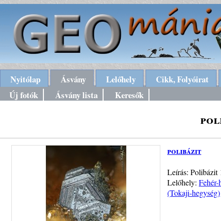
Nyitólap
Ásvány
Lelőhely
Cikk, Folyóirat
Új fotók
Ásvány lista
Keresők
pol
polibázit
Leírás: Polibázit
Lelőhely:
Fehér-
(Tokaji-hegység)