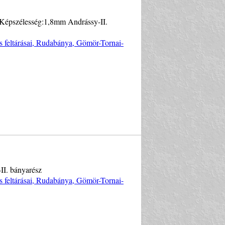
.Képszélesség:1,8mm Andrássy-II.
s feltárásai, Rudabánya, Gömör-Tornai-
II. bányarész
s feltárásai, Rudabánya, Gömör-Tornai-