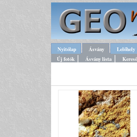
Nyitólap
Ásvány
Lelőhely
Új fotók
Ásvány lista
Keres