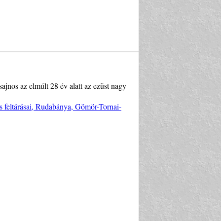
ajnos az elmúlt 28 év alatt az ezüst nagy
s feltárásai, Rudabánya, Gömör-Tornai-