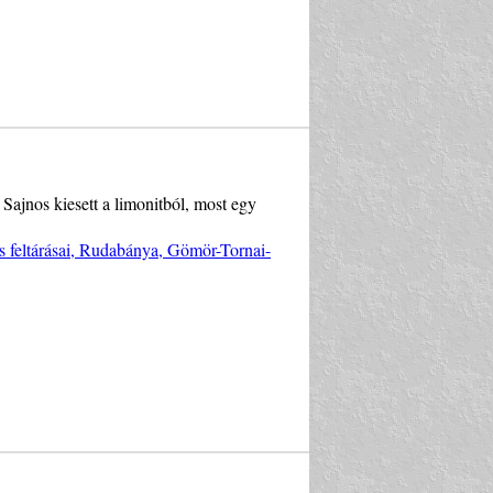
Sajnos kiesett a limonitból, most egy
s feltárásai, Rudabánya, Gömör-Tornai-