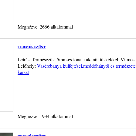
Megnézve: 2666 alkalommal
termésezüst
Leírás: Termésezüst 5mm-es fonata akantit tüskékkel. Vilmos
Lelőhely:
Vasércbánya külfejtései,meddőhányói és természete
karszt
Megnézve: 1934 alkalommal
termésezüst