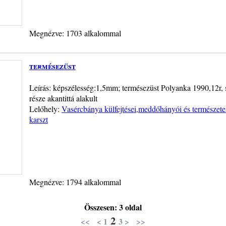
Megnézve: 1703 alkalommal
termésezüst
Leírás: képszélesség:1,5mm; termésezüst Polyanka 1990,12r, s
része akantittá alakult
Lelőhely:
Vasércbánya külfejtései,meddőhányói és természete
karszt
Megnézve: 1794 alkalommal
Összesen: 3 oldal
2
<<
<
1
3
>
>>