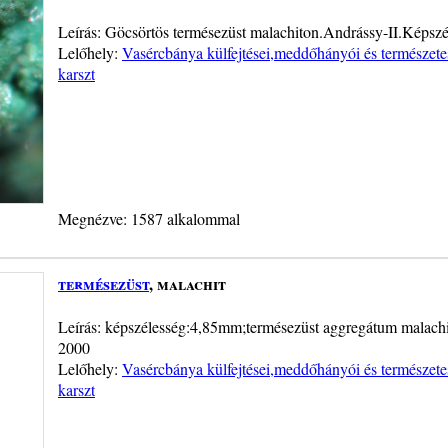
Leírás: Göcsörtös termésezüst malachiton.Andrássy-II.Képsz
Lelőhely:
Vasércbánya külfejtései,meddőhányói és természete
karszt
Megnézve: 1587 alkalommal
termésezüst
, malachit
Leírás: képszélesség:4,85mm;termésezüst aggregátum malachit
2000
Lelőhely:
Vasércbánya külfejtései,meddőhányói és természete
karszt