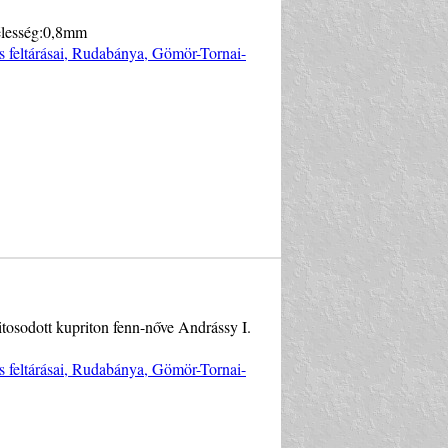
élesség:0,8mm
s feltárásai, Rudabánya, Gömör-Tornai-
osodott kupriton fenn-nőve Andrássy I.
s feltárásai, Rudabánya, Gömör-Tornai-