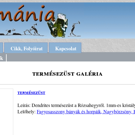
Cikk, Folyóirat
Kapcsolat
ők
termésezüst galéria
termésezüst
Leírás: Dendrites termésezüst a Rózsahegyről. 1mm-es kristál
Lelőhely:
Fagyosasszony bányák és horpáik, Nagybörzsöny,