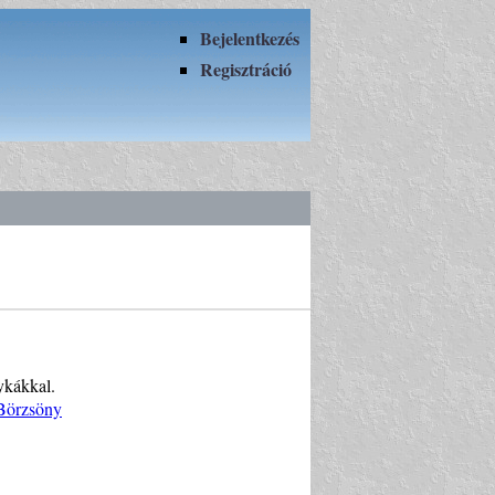
Bejelentkezés
Regisztráció
ykákkal.
 Börzsöny