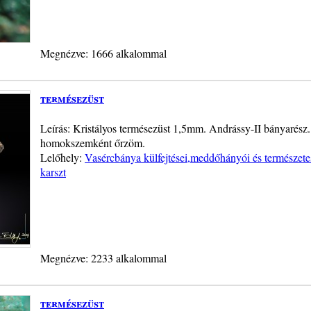
Megnézve: 1666 alkalommal
termésezüst
Leírás: Kristályos termésezüst 1,5mm. Andrássy-II bányarész. 
homokszemként őrzöm.
Lelőhely:
Vasércbánya külfejtései,meddőhányói és természete
karszt
Megnézve: 2233 alkalommal
termésezüst