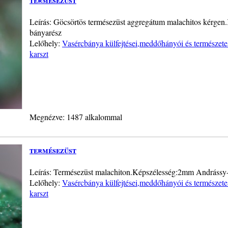
Leírás: Göcsörtös termésezüst aggregátum malachitos kérgen
bányarész
Lelőhely:
Vasércbánya külfejtései,meddőhányói és természete
karszt
Megnézve: 1487 alkalommal
termésezüst
Leírás: Termésezüst malachiton.Képszélesség:2mm Andrássy-
Lelőhely:
Vasércbánya külfejtései,meddőhányói és természete
karszt