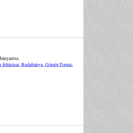
 bányarész.
s feltárásai, Rudabánya, Gömör-Tornai-