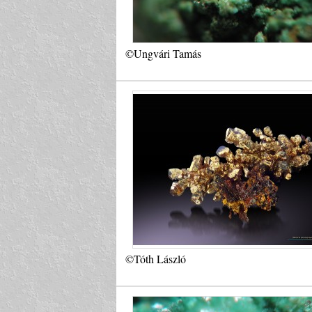
©Ungvári Tamás
©Tóth László