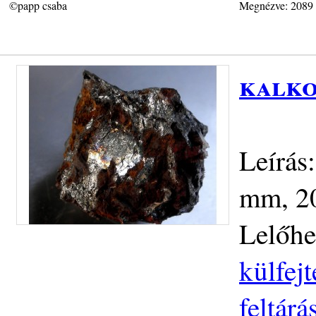
©papp csaba
Megnézve: 2089
kalko
Leírás
mm, 20
Lelőhe
külfej
feltár