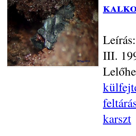
kalko
Leírás
III. 19
Lelőhe
külfej
feltár
karszt