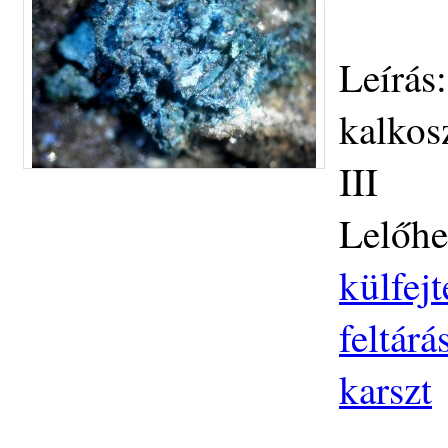
Leírás
kalkos
III
Lelőhe
külfej
feltár
karszt