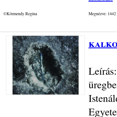
©Körmendy Regina
Megnézve: 1442
kalko
Leírás
üregbe
Istená
Egyete