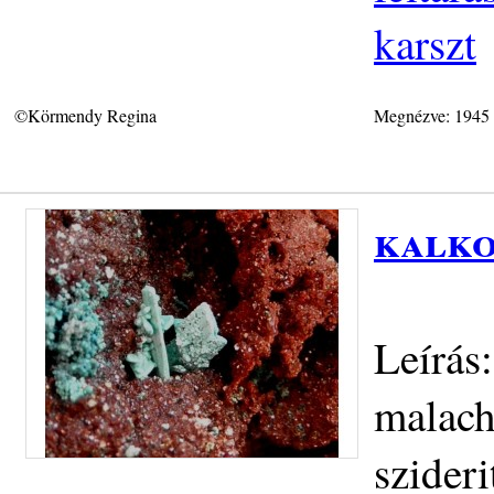
karszt
©Körmendy Regina
Megnézve: 1945
kalko
Leírás
malachi
szider