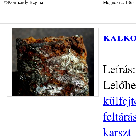
©Körmendy Regina
Megnézve: 1868
kalko
Leírás
Lelőhe
külfej
feltár
karszt