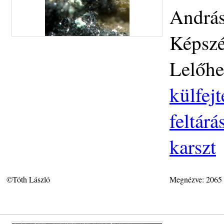
András
Képszé
Lelőhe
külfej
feltár
karszt
©Tóth László
Megnézve: 2065