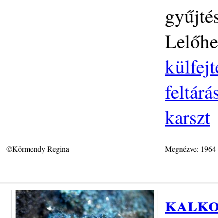
gyűjté
Lelőhe
külfej
feltár
karszt
©Körmendy Regina
Megnézve: 1964
kalko