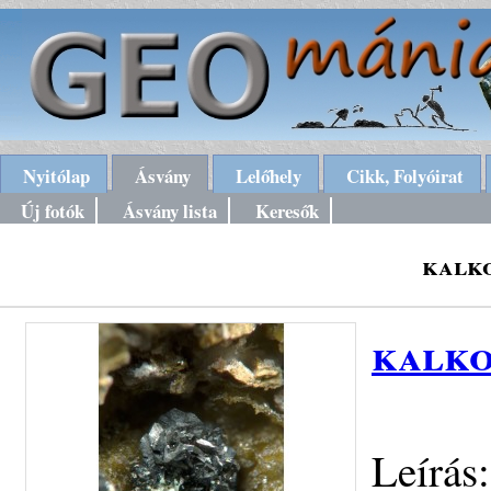
Nyitólap
Ásvány
Lelőhely
Cikk, Folyóirat
Új fotók
Ásvány lista
Keresők
kalko
kalko
Leírás: