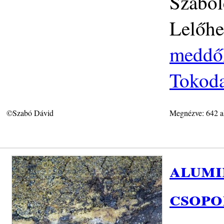
Szabol
Lelőhe
meddő
Tokoda
©Szabó Dávid
Megnézve: 642 a
alumi
csopo