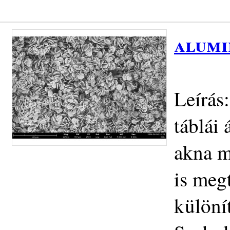
alumi
Leírás
táblái 
akna m
is meg
különí