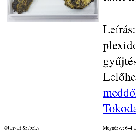
Leírás
plexid
gyűjté
Lelőhe
meddő
Tokoda
©Jánvári Szabolcs
Megnézve: 644 a