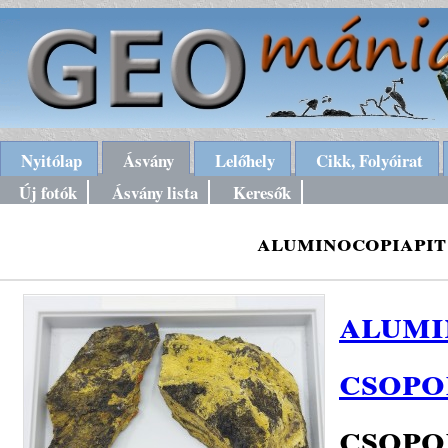
Nyitólap
Ásvány
Lelőhely
Cikk, Folyóirat
Új fotók
Ásvány lista
Keresők
aluminocopiapit 
alumi
csopo
csopo