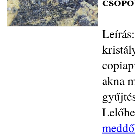
csopo
Leírás
kristál
copiap
akna m
gyűjté
Lelőhe
meddő