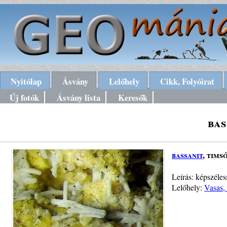
Nyitólap
Ásvány
Lelőhely
Cikk, Folyóirat
Új fotók
Ásvány lista
Keresők
bas
bassanit
, tims
Leírás: képszéle
Lelőhely:
Vasas, 