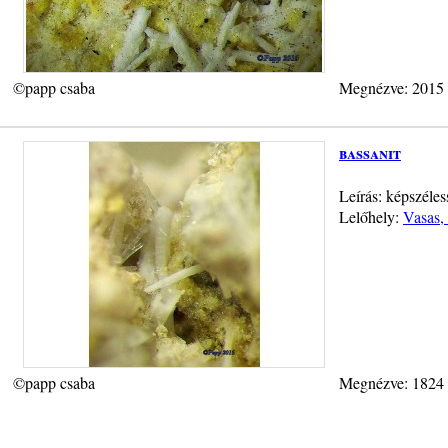
©papp csaba
Megnézve: 2015
bassanit
Leírás: képszél
Lelőhely:
Vasas, 
©papp csaba
Megnézve: 1824