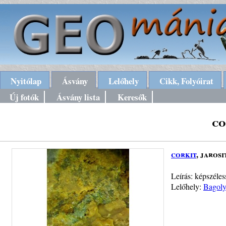
Nyitólap
Ásvány
Lelőhely
Cikk, Folyóirat
Új fotók
Ásvány lista
Keresők
co
corkit
, jarosi
Leírás: képszéles
Lelőhely:
Bagoly