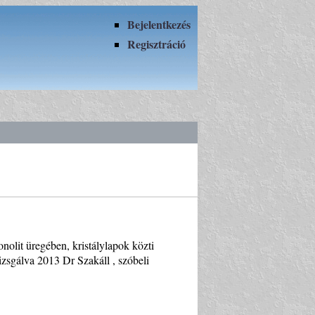
Bejelentkezés
Regisztráció
nolit üregében, kristálylapok közti
izsgálva 2013 Dr Szakáll , szóbeli