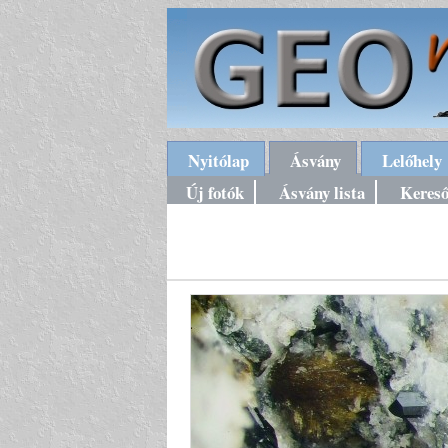
Nyitólap
Ásvány
Lelőhely
Új fotók
Ásvány lista
Keres