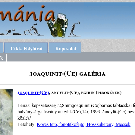
Cikk, Folyóirat
Kapcsolat
ők
joaquinit-(Ce) galéria
joaquinit-(Ce)
, ancylit-(Ce), egirin (piroxének)
Leírás: képszélesség :2,8mm;joaquinit-(Ce)barnás táblácskái fo
halványsárga ásvány ancylit-(Ce),14r, 1993 ,/ancylit-(Ce) bev
közlés/
Lelőhely:
Köves-tető, fonolitkőfejtő, Hosszúhetény, Mecsek