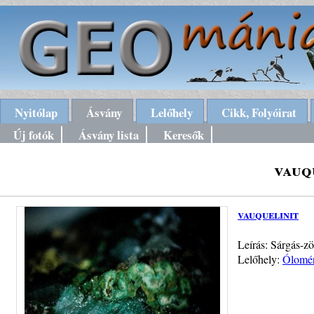
Nyitólap
Ásvány
Lelőhely
Cikk, Folyóirat
Új fotók
Ásvány lista
Keresők
vauq
vauquelinit
Leírás: Sárgás-zö
Lelőhely:
Ólomér