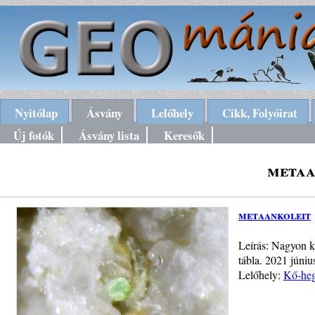
Nyitólap
Ásvány
Lelőhely
Cikk, Folyóirat
Új fotók
Ásvány lista
Keresők
metaa
metaankoleit
Leírás: Nagyon k
tábla. 2021 júniu
Lelőhely:
Kő-heg