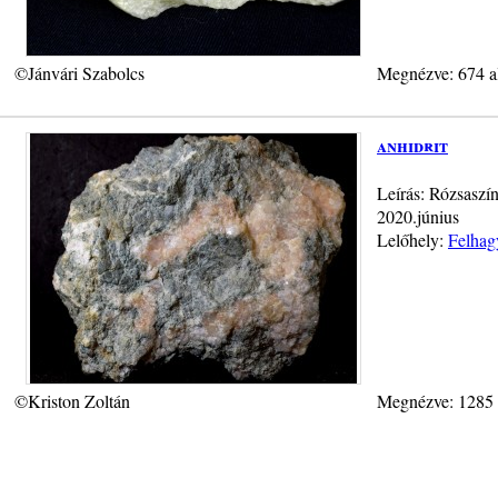
©Jánvári Szabolcs
Megnézve: 674 a
anhidrit
Leírás: Rózsaszí
2020.június
Lelőhely:
Felhag
©Kriston Zoltán
Megnézve: 1285