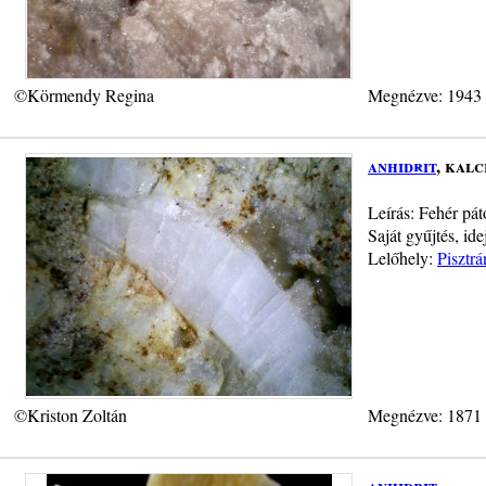
©Körmendy Regina
Megnézve: 1943
anhidrit
, kalc
Leírás: Fehér páto
Saját gyűjtés, id
Lelőhely:
Pisztr
©Kriston Zoltán
Megnézve: 1871
anhidrit