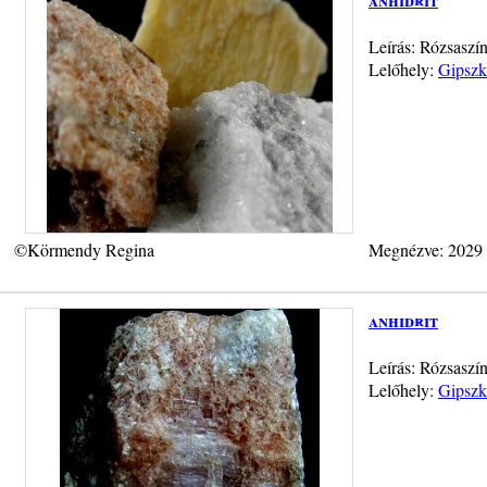
Leírás: Rózsaszín
Lelőhely:
Gipszk
©Körmendy Regina
Megnézve: 2029
anhidrit
Leírás: Rózsaszín
Lelőhely:
Gipszk