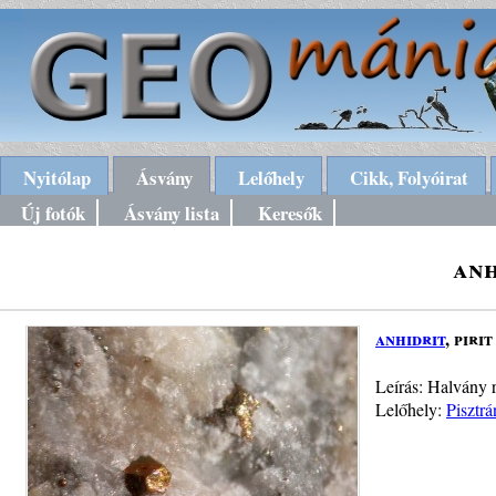
Nyitólap
Ásvány
Lelőhely
Cikk, Folyóirat
Új fotók
Ásvány lista
Keresők
anh
anhidrit
, pirit
Leírás: Halvány r
Lelőhely:
Pisztr