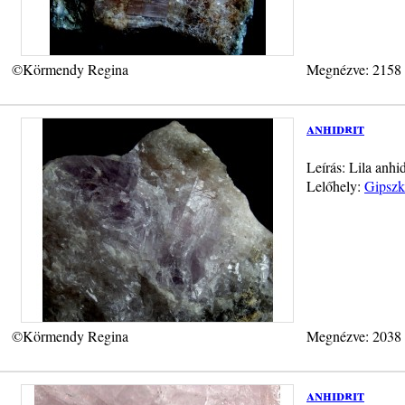
©Körmendy Regina
Megnézve: 2158
anhidrit
Leírás: Lila anhi
Lelőhely:
Gipszk
©Körmendy Regina
Megnézve: 2038
anhidrit