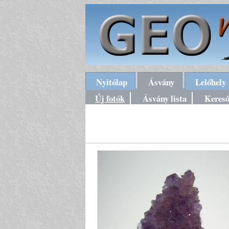
Nyitólap
Ásvány
Lelőhely
Új fotók
Ásvány lista
Keres