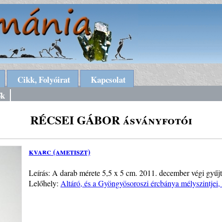
Cikk, Folyóirat
Kapcsolat
ők
RÉCSEI GÁBOR ásványfotói
kvarc (ametiszt)
Leírás: A darab mérete 5,5 x 5 cm. 2011. december végi gyűjt
Lelőhely:
Altáró, és a Gyöngyösoroszi ércbánya mélyszintjei