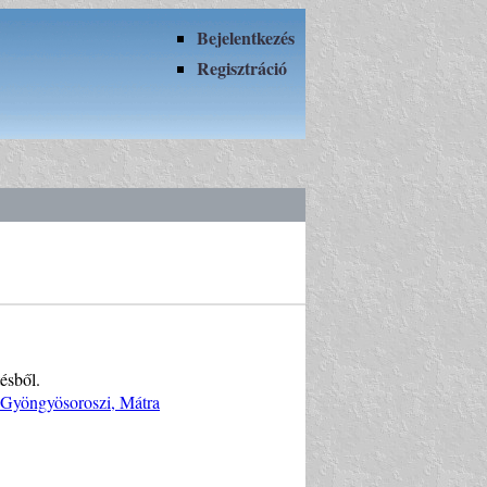
Bejelentkezés
Regisztráció
ésből.
, Gyöngyösoroszi, Mátra