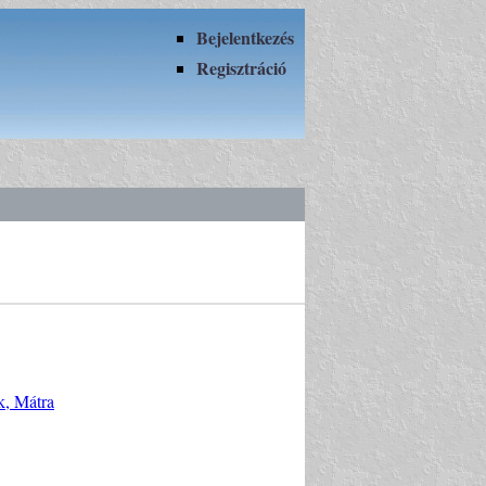
Bejelentkezés
Regisztráció
k, Mátra