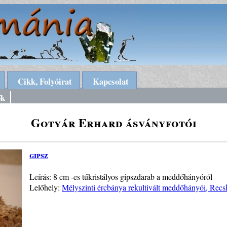
Cikk, Folyóirat
Kapcsolat
ők
Gotyár Erhard ásványfotói
gipsz
Leírás: 8 cm -es tűkristályos gipszdarab a meddőhányóról
Lelőhely:
Mélyszinti ércbánya rekultivált meddőhányói, Recs