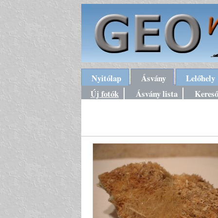
Nyitólap
Ásvány
Lelőhely
Új fotók
Ásvány lista
Keres