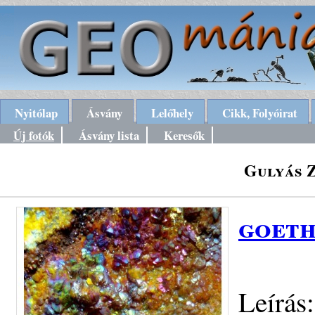
Nyitólap
Ásvány
Lelőhely
Cikk, Folyóirat
Új fotók
Ásvány lista
Keresők
Gulyás 
goeth
Leírás: