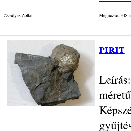
©Gulyás Zoltán
Megnézve: 348 a
pirit
Leírás
méretű
Képszé
gyűjté