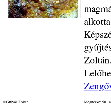
magmás
alkott
Képszé
gyűjté
Zoltán
Lelőhe
Zengő
©Gulyás Zoltán
Megnézve: 581 a