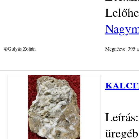
Lelőhe
Nagym
©Gulyás Zoltán
Megnézve: 395 a
kalci
Leírás
üregéb