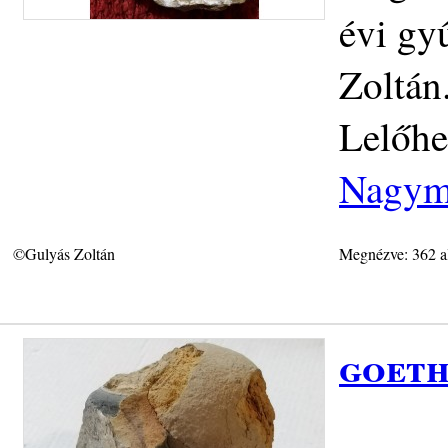
évi gy
Zoltán
Lelőhe
Nagym
©Gulyás Zoltán
Megnézve: 362 a
goeth