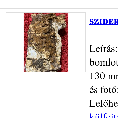
szide
Leírás
bomlot
130 mm
és fot
Lelőhe
külfej