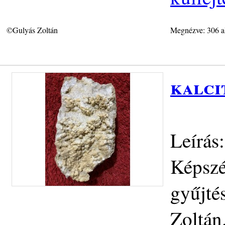
©Gulyás Zoltán
Megnézve: 306 a
kalci
Leírás
Képszé
gyűjté
Zoltán