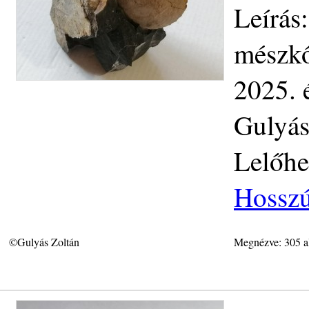
Leírás:
mészkő
2025. 
Gulyás
Lelőhe
Hosszú
©Gulyás Zoltán
Megnézve: 305 a