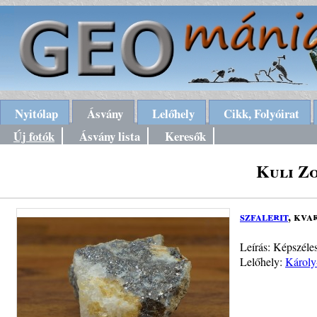
Nyitólap
Ásvány
Lelőhely
Cikk, Folyóirat
Új fotók
Ásvány lista
Keresők
Kuli Z
szfalerit
, kva
Leírás: Képszéle
Lelőhely:
Károly