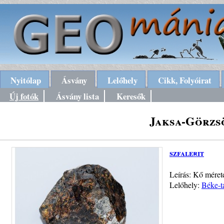
Nyitólap
Ásvány
Lelőhely
Cikk, Folyóirat
Új fotók
Ásvány lista
Keresők
Jaksa-Görzs
szfalerit
Leírás: Kő méret
Lelőhely:
Béke-t