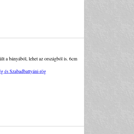
ült a bányából, lehet az országból is. 6cm
ég és Szabadbattyáni-rög