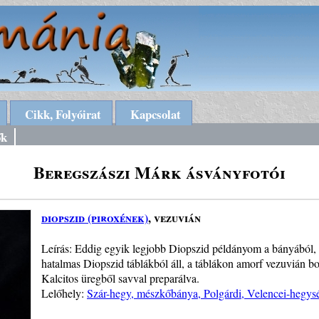
Cikk, Folyóirat
Kapcsolat
ők
Beregszászi Márk ásványfotói
diopszid (piroxének)
, vezuvián
Leírás: Eddig egyik legjobb Diopszid példányom a bányából, 
hatalmas Diopszid táblákból áll, a táblákon amorf vezuvián b
Kalcitos üregből savval preparálva.
Lelőhely:
Szár-hegy, mészkőbánya, Polgárdi, Velencei-hegys