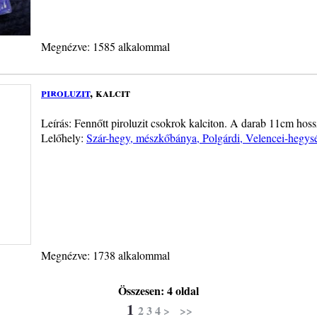
Megnézve: 1585 alkalommal
piroluzit
, kalcit
Leírás: Fennőtt piroluzit csokrok kalciton. A darab 11cm hoss
Lelőhely:
Szár-hegy, mészkőbánya, Polgárdi, Velencei-hegys
Megnézve: 1738 alkalommal
Összesen: 4 oldal
1
2
3
4
>
>>