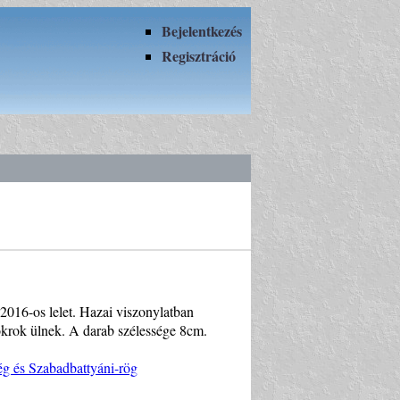
Bejelentkezés
Regisztráció
2016-os lelet. Hazai viszonylatban
okrok ülnek. A darab szélessége 8cm.
ég és Szabadbattyáni-rög