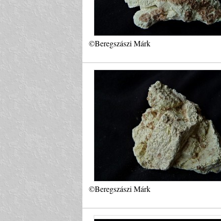
©Beregszászi Márk
©Beregszászi Márk