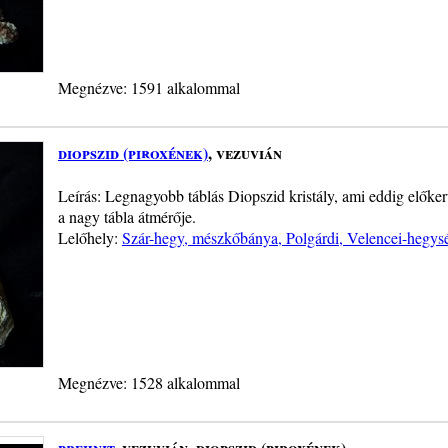
Megnézve: 1591 alkalommal
diopszid (piroxének)
, vezuvián
Leírás: Legnagyobb táblás Diopszid kristály, ami eddig előker
a nagy tábla átmérője.
Lelőhely:
Szár-hegy, mészkőbánya, Polgárdi, Velencei-hegys
Megnézve: 1528 alkalommal
prehnit
, vezuvián, diopszid (piroxének)