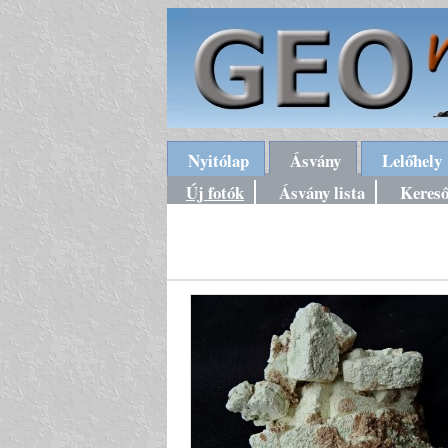
Nyitólap
Ásvány
Lelőhely
Új fotók
Ásvány lista
Keres