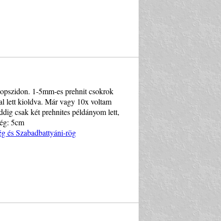
diopszidon. 1-5mm-es prehnit csokrok
val lett kioldva. Már vagy 10x voltam
dig csak két prehnites példányom lett,
ség: 5cm
ég és Szabadbattyáni-rög