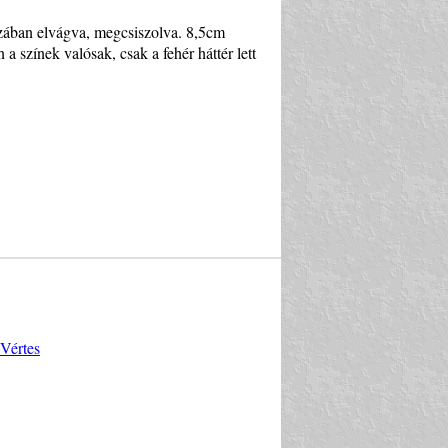
zában elvágva, megcsiszolva. 8,5cm
 a színek valósak, csak a fehér háttér lett
Vértes