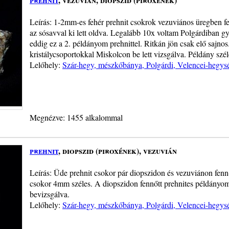
Leírás: 1-2mm-es fehér prehnit csokrok vezuviános üregben fenn
az sósavval ki lett oldva. Legalább 10x voltam Polgárdiban gy
eddig ez a 2. példányom prehnittel. Ritkán jön csak elő sajn
kristálycsoportokkal Miskolcon be lett vizsgálva. Példány szé
Lelőhely:
Szár-hegy, mészkőbánya, Polgárdi, Velencei-hegys
Megnézve: 1455 alkalommal
prehnit
, diopszid (piroxének), vezuvián
Leírás: Üde prehnit csokor pár diopszidon és vezuviánon fenn
csokor 4mm széles. A diopszidon fennőtt prehnites példányomo
bevizsgálva.
Lelőhely:
Szár-hegy, mészkőbánya, Polgárdi, Velencei-hegys