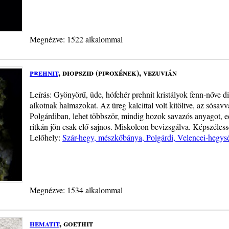
Megnézve: 1522 alkalommal
prehnit
, diopszid (piroxének), vezuvián
Leírás: Gyönyörű, üde, hófehér prehnit kristályok fenn-nőve 
alkotnak halmazokat. Az üreg kalcittal volt kitöltve, az sósav
Polgárdiban, lehet többször, mindig hozok savazós anyagot, ed
ritkán jön csak elő sajnos. Miskolcon bevizsgálva. Képszéles
Lelőhely:
Szár-hegy, mészkőbánya, Polgárdi, Velencei-hegys
Megnézve: 1534 alkalommal
hematit
, goethit