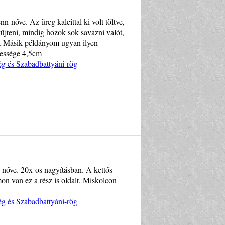
-nőve. Az üreg kalcittal ki volt töltve,
űjteni, mindig hozok sok savazni valót,
os. Másik példányom ugyan ilyen
lessége 4,5cm
ég és Szabadbattyáni-rög
-nőve. 20x-os nagyításban. A kettős
n van ez a rész is oldalt. Miskolcon
ég és Szabadbattyáni-rög