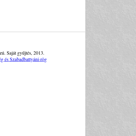
zú. Saját gyűjtés, 2013.
ég és Szabadbattyáni-rög