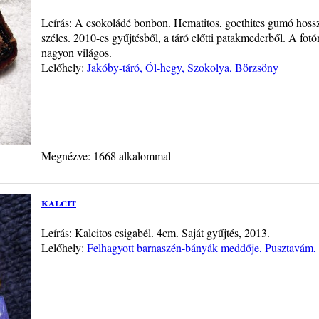
Leírás: A csokoládé bonbon. Hematitos, goethites gumó hoss
széles. 2010-es gyűjtésből, a táró előtti patakmederből. A fotón
nagyon világos.
Lelőhely:
Jakóby-táró, Ól-hegy, Szokolya, Börzsöny
Megnézve: 1668 alkalommal
kalcit
Leírás: Kalcitos csigabél. 4cm. Saját gyűjtés, 2013.
Lelőhely:
Felhagyott barnaszén-bányák meddője, Pusztavám, 