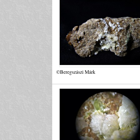
©Beregszászi Márk