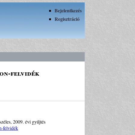
Bejelentkezés
Regisztráció
ton-felvidék
 széles, 2009. évi gyűjtés
n-felvidék