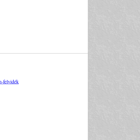
n-felvidék