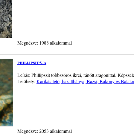
Megnézve: 1988 alkalommal
phillipsit-Ca
Leírás: Phillipszit többszörös ikrei, ránőtt aragonittal. Képsz
Lelőhely:
Karikás-tető, bazaltbánya, Bazsi, Bakony és Balato
Megnézve: 2053 alkalommal