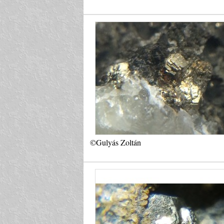
©Gulyás Zoltán