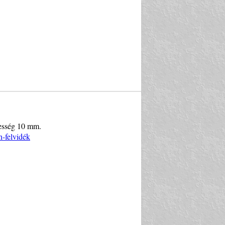
élesség 10 mm.
n-felvidék