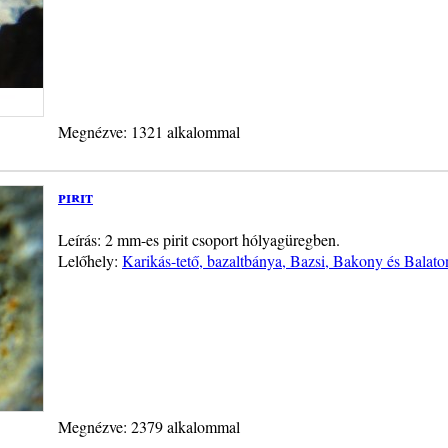
Megnézve: 1321 alkalommal
pirit
Leírás: 2 mm-es pirit csoport hólyagüregben.
Lelőhely:
Karikás-tető, bazaltbánya, Bazsi, Bakony és Balato
Megnézve: 2379 alkalommal