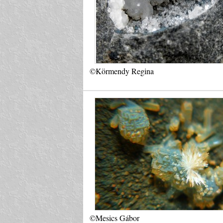
©Körmendy Regina
©Mesics Gábor