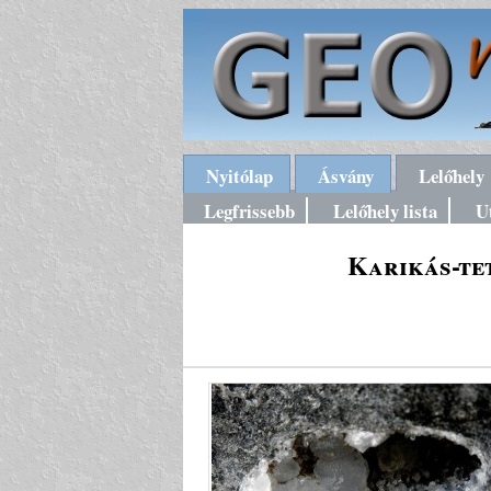
Nyitólap
Ásvány
Lelőhely
Legfrissebb
Lelőhely lista
U
Karikás-tet