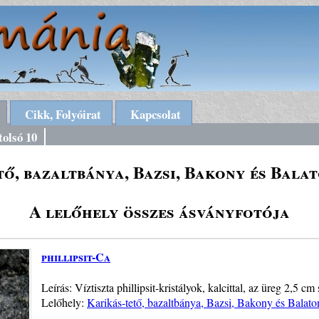
Cikk, Folyóirat
Kapcsolat
tolsó 10
ő, bazaltbánya, Bazsi, Bakony és Bala
A lelőhely összes ásványfotója
phillipsit-Ca
Leírás: Víztiszta phillipsit-kristályok, kalcittal, az üreg 2,5 cm
Lelőhely:
Karikás-tető, bazaltbánya, Bazsi, Bakony és Balato