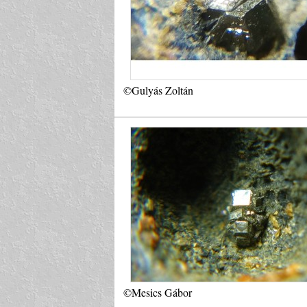
©Gulyás Zoltán
©Mesics Gábor