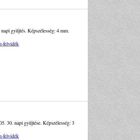
0. napi gyűjtés. Képszélesség: 4 mm.
n-felvidék
05. 30. napi gyűjtése. Képszélesség: 3
n-felvidék