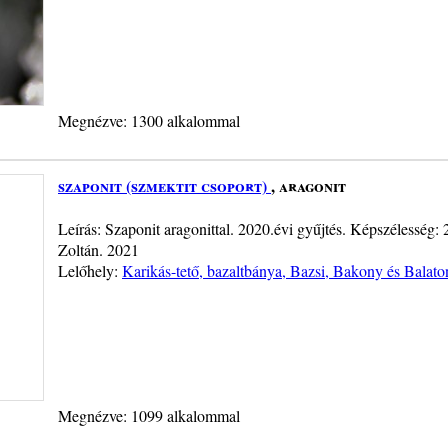
Megnézve: 1300 alkalommal
szaponit (szmektit csoport)
, aragonit
Leírás: Szaponit aragonittal. 2020.évi gyűjtés. Képszélesség
Zoltán. 2021
Lelőhely:
Karikás-tető, bazaltbánya, Bazsi, Bakony és Balato
Megnézve: 1099 alkalommal