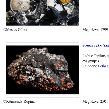
©Mesics Gábor
Megnézve: 1799
borostyán (cs
Leírás: Tipikus a
évi gyűjtés
Lelőhely:
Felhag
©Körmendy Regina
Megnézve: 2501