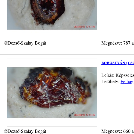
©Dezső-Szalay Bogát
Megnézve: 787 a
borostyán (cs
Leírás: Képszéles
Lelőhely:
Felhag
©Dezső-Szalay Bogát
Megnézve: 660 a