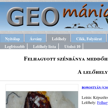
Nyitólap
Ásvány
Lelőhely
Cikk, Folyóirat
Legfrissebb
Lelőhely lista
Utolsó 10
Felhagyott szénbánya meddőhá
A lelőhely
borostyán (cs
Leírás: Képszéles
Lelőhely:
Felhag