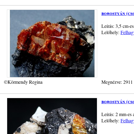
borostyán (cs
Leírás: 3,5 cm-es
Lelőhely:
Felhag
©Körmendy Regina
Megnézve: 2911
borostyán (cs
Leírás: 2 mm-es 
Lelőhely:
Felhag