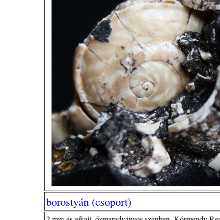
borostyán (csoport)
2 mm-es ajkait, ősmaradványos szénben. Körmendy Reg