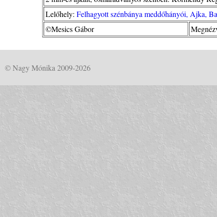
Lelőhely:
Felhagyott szénbánya meddőhányói, Ajka, Ba
©Mesics Gábor
Megnézv
© Nagy Mónika 2009-2026