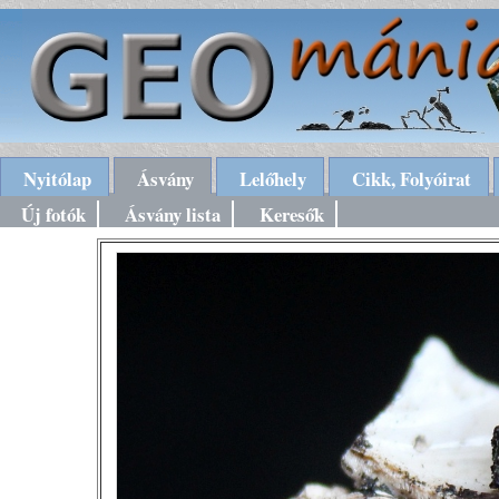
Nyitólap
Ásvány
Lelőhely
Cikk, Folyóirat
Új fotók
Ásvány lista
Keresők