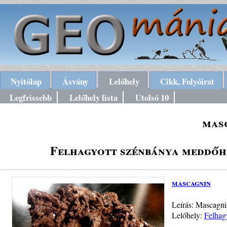
Nyitólap
Ásvány
Lelőhely
Cikk, Folyóirat
Legfrissebb
Lelőhely lista
Utolsó 10
mas
Felhagyott szénbánya meddőhá
mascagnin
Leírás: Mascagni
Lelőhely:
Felhag