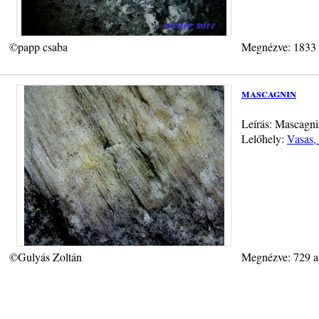
©papp csaba
Megnézve: 1833
mascagnin
Leírás: Mascagni
Lelőhely:
Vasas, 
©Gulyás Zoltán
Megnézve: 729 a