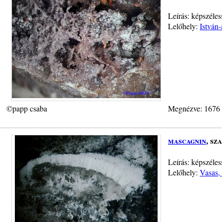
Leírás: képszéle
Lelőhely:
István
©papp csaba
Megnézve: 1676
mascagnin
, sz
Leírás: képszéle
Lelőhely:
Vasas, 