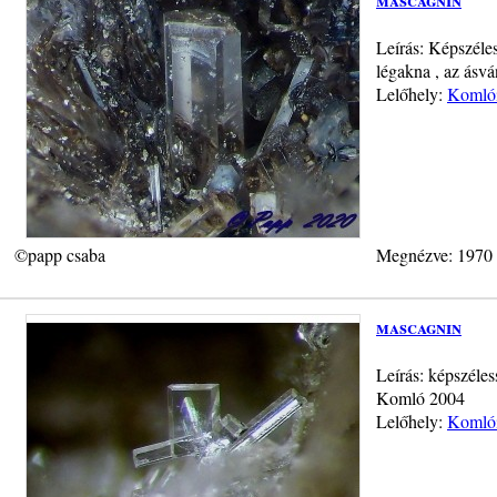
Leírás: Képszéle
légakna , az ásvá
Lelőhely:
Komlói
©papp csaba
Megnézve: 1970
mascagnin
Leírás: képszéle
Komló 2004
Lelőhely:
Komlói