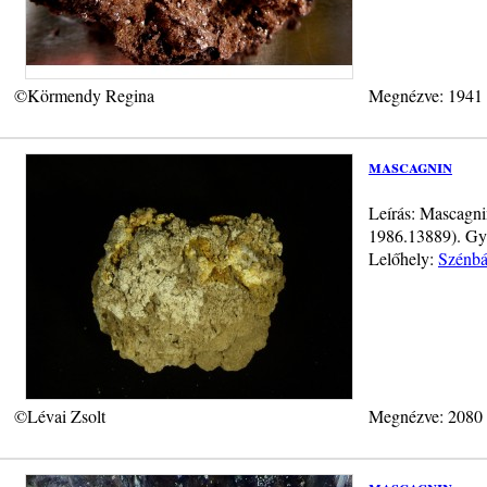
©Körmendy Regina
Megnézve: 1941
mascagnin
Leírás: Mascagni
1986.13889). Gyű
Lelőhely:
Szénbá
©Lévai Zsolt
Megnézve: 2080
mascagnin