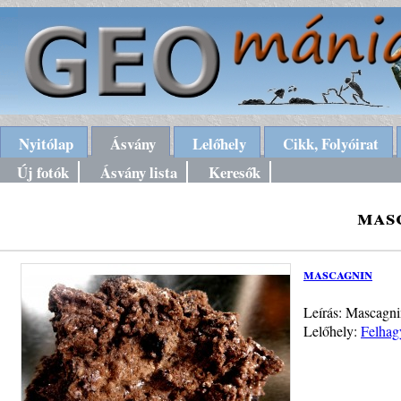
Nyitólap
Ásvány
Lelőhely
Cikk, Folyóirat
Új fotók
Ásvány lista
Keresők
mas
mascagnin
Leírás: Mascagni
Lelőhely:
Felhag