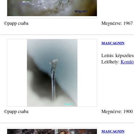
©papp csaba
Megnézve: 1967
mascagnin
Leírás: képszéle
Lelőhely:
Komlói
©papp csaba
Megnézve: 1900
mascagnin