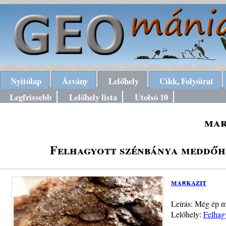
Nyitólap
Ásvány
Lelőhely
Cikk, Folyóirat
Legfrissebb
Lelőhely lista
Utolsó 10
mar
Felhagyott szénbánya meddőhá
markazit
Leírás: Még ép ma
Lelőhely:
Felhag