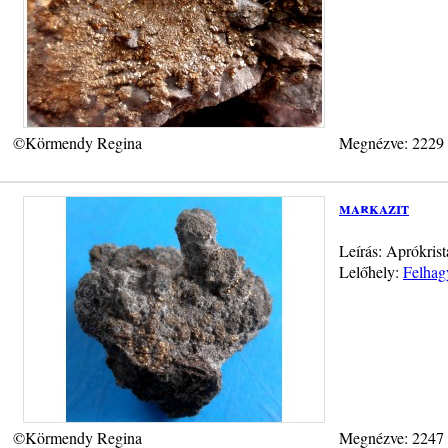
©Körmendy Regina
Megnézve: 2229
markazit
Leírás: Aprókrist
Lelőhely:
Felhag
©Körmendy Regina
Megnézve: 2247