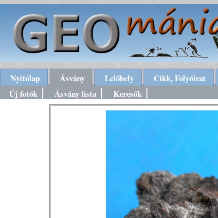
Nyitólap
Ásvány
Lelőhely
Cikk, Folyóirat
Új fotók
Ásvány lista
Keresők