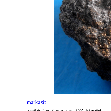
markazit
Aprókristályos, 6 cm-es gumó, 1997. évi gyűjtés