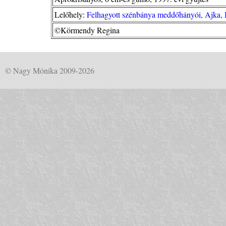
Lelőhely:
Felhagyott szénbánya meddőhányói, Ajka, 
©Körmendy Regina
© Nagy Mónika 2009-2026