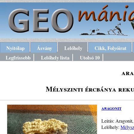
Nyitólap
Ásvány
Lelőhely
Cikk, Folyóirat
Legfrissebb
Lelőhely lista
Utolsó 10
ara
Mélyszinti ércbánya rek
aragonit
Leírás: Aragonit,
Lelőhely:
Mélysz