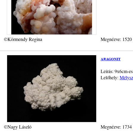
©Körmendy Regina
Megnézve: 1520
aragonit
Leírás: 9x6cm-es 
Lelőhely:
Mélysz
©Nagy László
Megnézve: 1734