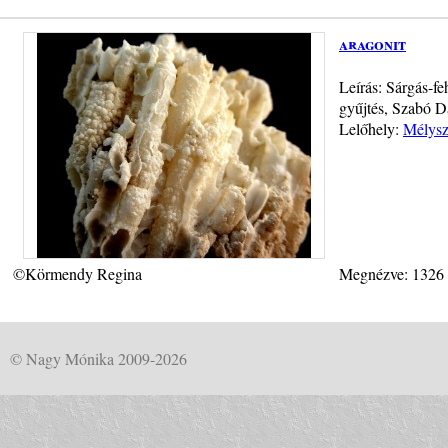
aragonit
Leírás: Sárgás-f
gyűjtés, Szabó D
Lelőhely:
Mélysz
©Körmendy Regina
Megnézve: 1326
© Nagy Mónika 2009-2026