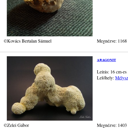
©Kovács Bertalan Sámuel
Megnézve: 1168
aragonit
Leírás: 16 cm-es 
Lelőhely:
Mélysz
©Zelei Gábor
Megnézve: 1403