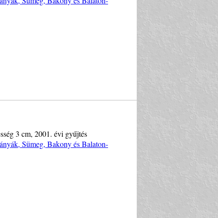
bányák, Sümeg, Bakony és Balaton-
esség 3 cm, 2001. évi gyűjtés
bányák, Sümeg, Bakony és Balaton-