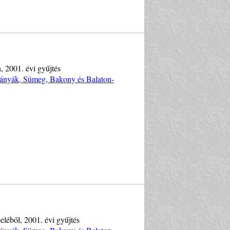
, 2001. évi gyűjtés
bányák, Sümeg, Bakony és Balaton-
eléből, 2001. évi gyűjtés