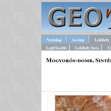
Nyitólap
Ásvány
Lelőhely
Legfrissebb
Lelőhely lista
U
Mogyorós-domb, Sintér