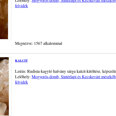
Lelőhely:
Mogyorós-domb, Sintérlapi és Kecskevári mészkő
felvidék
Megnézve: 1567 alkalommal
kalcit
Leírás: Rudista-kagyló halvány sárga kalcit-kitöltése, képszél
Lelőhely:
Mogyorós-domb, Sintérlapi és Kecskevári mészkő
felvidék