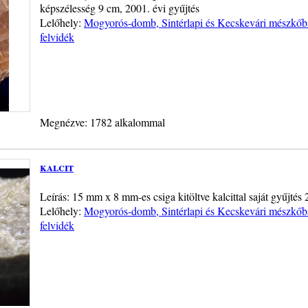
képszélesség 9 cm, 2001. évi gyűjtés
Lelőhely:
Mogyorós-domb, Sintérlapi és Kecskevári mészkő
felvidék
Megnézve: 1782 alkalommal
kalcit
Leírás: 15 mm x 8 mm-es csiga kitöltve kalcittal saját gyűjtés
Lelőhely:
Mogyorós-domb, Sintérlapi és Kecskevári mészkő
felvidék