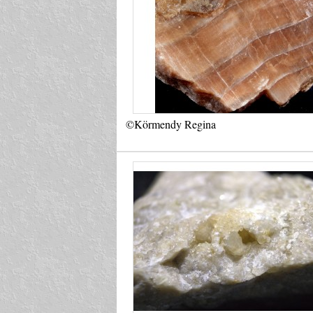
©Körmendy Regina