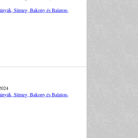
bányák, Sümeg, Bakony és Balaton-
 2024
bányák, Sümeg, Bakony és Balaton-