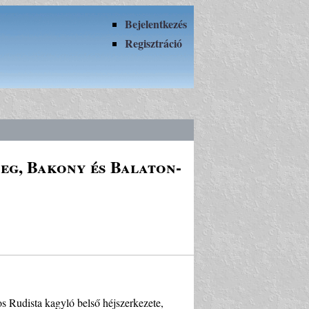
Bejelentkezés
Regisztráció
eg, Bakony és Balaton-
os Rudista kagyló belső héjszerkezete,