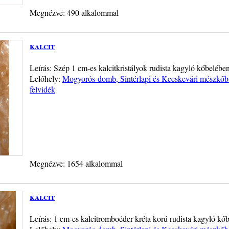
Megnézve: 490 alkalommal
kalcit
Leírás: Szép 1 cm-es kalcitkristályok rudista kagyló kőbelében
Lelőhely:
Mogyorós-domb, Sintérlapi és Kecskevári mészkő
felvidék
Megnézve: 1654 alkalommal
kalcit
Leírás: 1 cm-es kalcitromboéder kréta korú rudista kagyló kőb