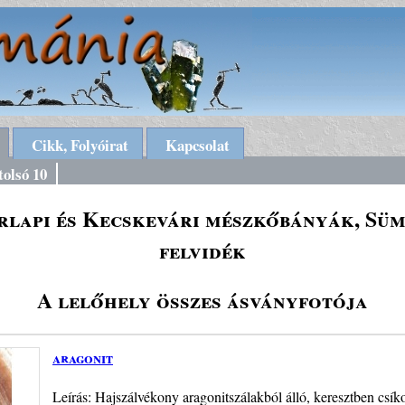
Cikk, Folyóirat
Kapcsolat
tolsó 10
lapi és Kecskevári mészkőbányák, Süm
felvidék
A lelőhely összes ásványfotója
aragonit
Leírás: Hajszálvékony aragonitszálakból álló, keresztben csík