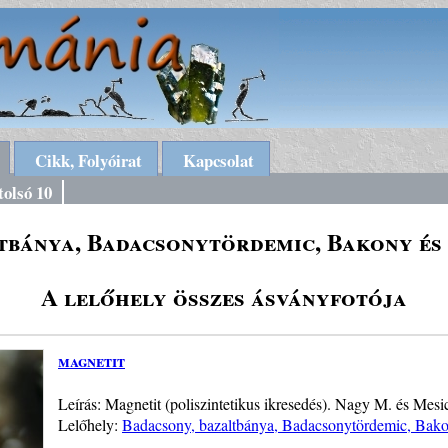
Cikk, Folyóirat
Kapcsolat
tolsó 10
tbánya, Badacsonytördemic, Bakony és
A lelőhely összes ásványfotója
magnetit
Leírás: Magnetit (poliszintetikus ikresedés). Nagy M. és Mes
Lelőhely:
Badacsony, bazaltbánya, Badacsonytördemic, Bakon