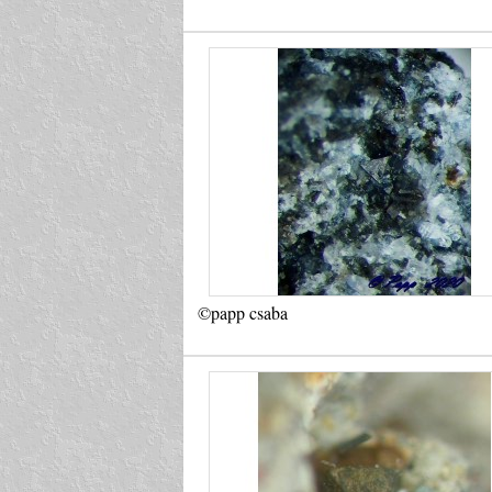
©papp csaba