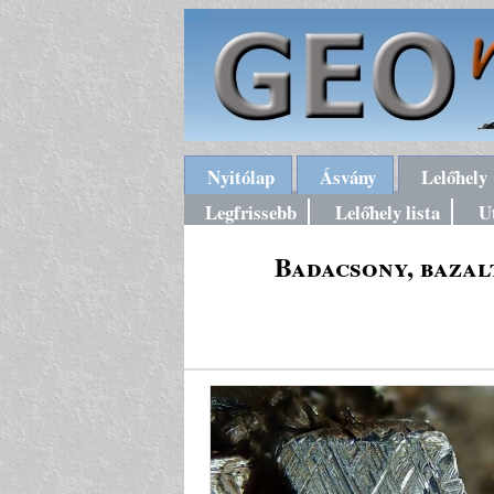
Nyitólap
Ásvány
Lelőhely
Legfrissebb
Lelőhely lista
U
Badacsony, bazal