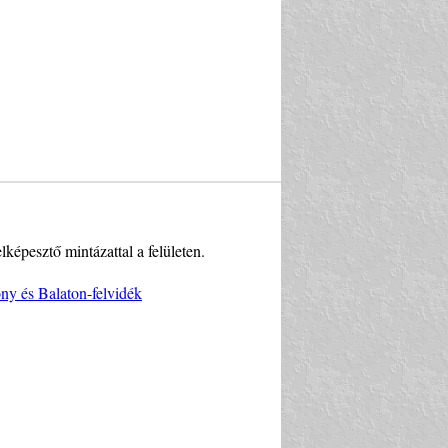
képesztő mintázattal a felületen.
y és Balaton-felvidék