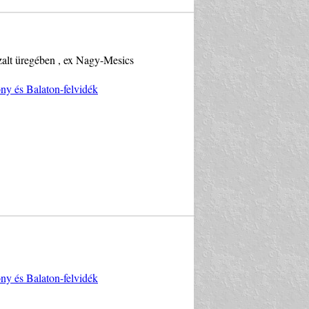
zalt üregében , ex Nagy-Mesics
y és Balaton-felvidék
y és Balaton-felvidék