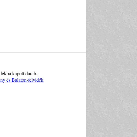
ndékba kapott darab.
y és Balaton-felvidék