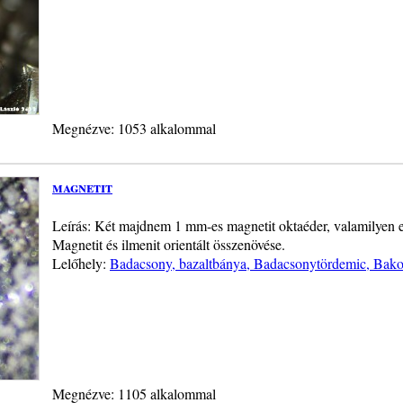
Megnézve: 1053 alkalommal
magnetit
Leírás: Két majdnem 1 mm-es magnetit oktaéder, valamilyen el
Magnetit és ilmenit orientált összenövése.
Lelőhely:
Badacsony, bazaltbánya, Badacsonytördemic, Bakon
Megnézve: 1105 alkalommal