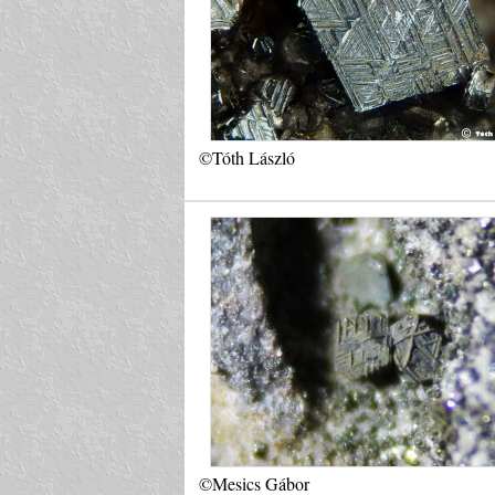
©Tóth László
©Mesics Gábor