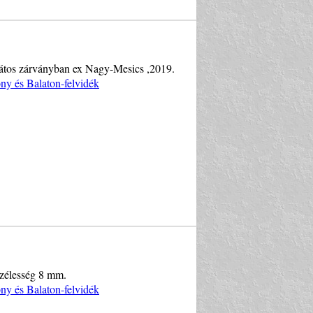
pátos zárványban ex Nagy-Mesics ,2019.
y és Balaton-felvidék
szélesség 8 mm.
y és Balaton-felvidék