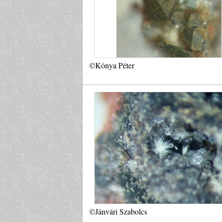
©Kónya Péter
©Jánvári Szabolcs