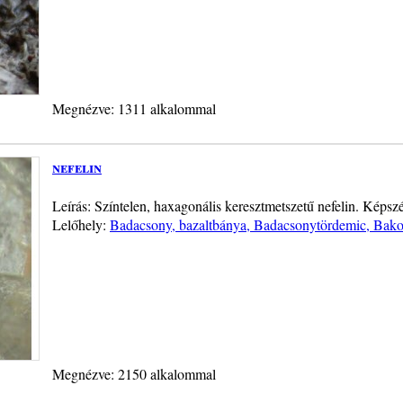
Megnézve: 1311 alkalommal
nefelin
Leírás: Színtelen, haxagonális keresztmetszetű nefelin. Képs
Lelőhely:
Badacsony, bazaltbánya, Badacsonytördemic, Bakon
Megnézve: 2150 alkalommal