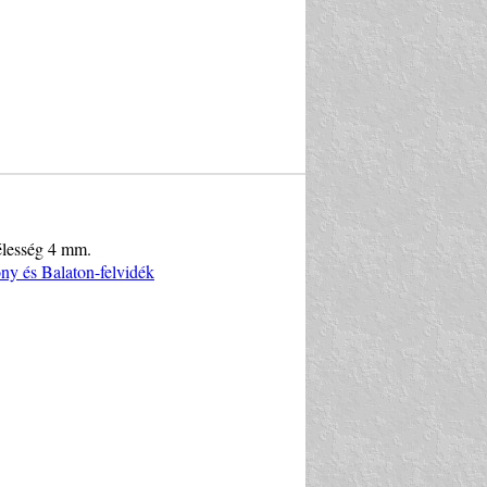
zélesség 4 mm.
y és Balaton-felvidék