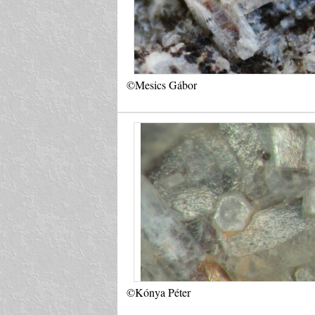
©Mesics Gábor
©Kónya Péter