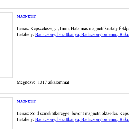
magnetit
Leírás: Képszélesség:1,1mm; Hatalmas magnetitkristály föld
Lelőhely:
Badacsony, bazaltbánya, Badacsonytördemic, Bakon
Megnézve: 1317 alkalommal
magnetit
Leírás: Zöld szmektitkéreggel bevont magnetit oktaéder. Kép
Lelőhely:
Badacsony, bazaltbánya, Badacsonytördemic, Bakon