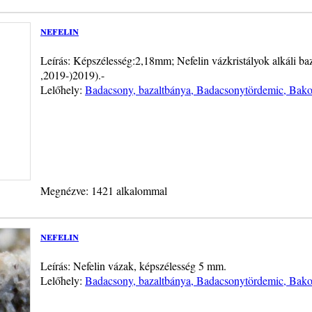
nefelin
Leírás: Képszélesség:2,18mm; Nefelin vázkristályok alkáli ba
,2019-)2019).-
Lelőhely:
Badacsony, bazaltbánya, Badacsonytördemic, Bakon
Megnézve: 1421 alkalommal
nefelin
Leírás: Nefelin vázak, képszélesség 5 mm.
Lelőhely:
Badacsony, bazaltbánya, Badacsonytördemic, Bakon