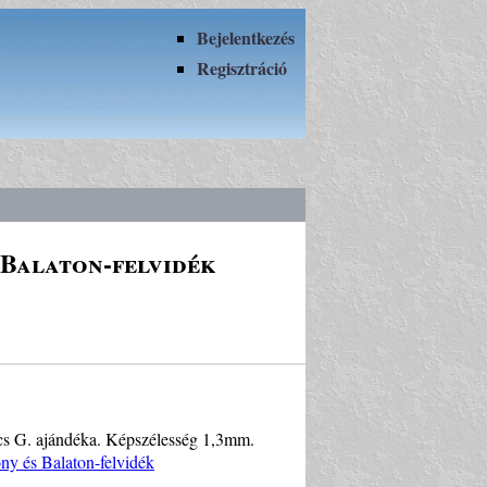
Bejelentkezés
Regisztráció
 Balaton-felvidék
ics G. ajándéka. Képszélesség 1,3mm.
y és Balaton-felvidék