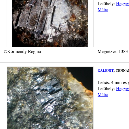
Lelőhely:
Hegyes-
Mátra
©Körmendy Regina
Megnézve: 1383
galenit
, tenna
Leírás: 4 mm-es g
Lelőhely:
Hegyes-
Mátra