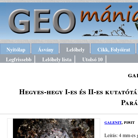
Nyitólap
Ásvány
Lelőhely
Cikk, Folyóirat
Legfrissebb
Lelőhely lista
Utolsó 10
ga
Hegyes-hegy I-es és II-es kutatót
Pará
galenit
, pirit
Leírás: 4 mm-es ga