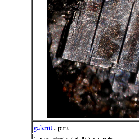
galenit
, pirit
4 mm-es galenit pirittel, 2013. évi gyűjtés