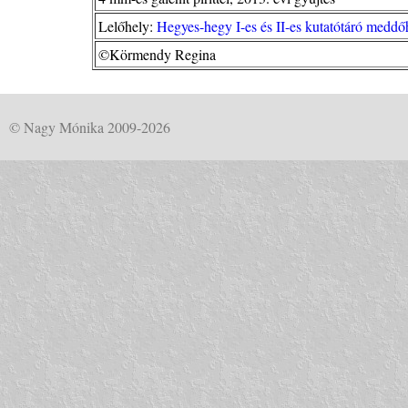
Lelőhely:
Hegyes-hegy I-es és II-es kutatótáró meddőh
©Körmendy Regina
© Nagy Mónika 2009-2026