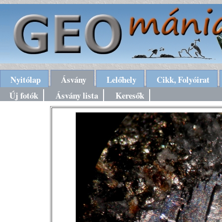
Nyitólap
Ásvány
Lelőhely
Cikk, Folyóirat
Új fotók
Ásvány lista
Keresők