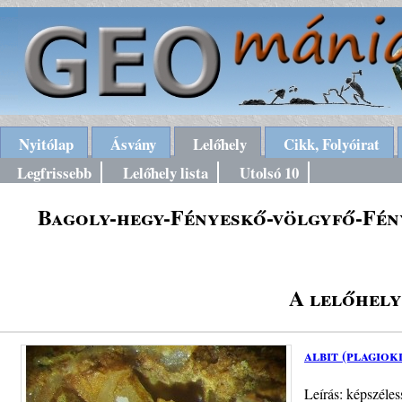
Nyitólap
Ásvány
Lelőhely
Cikk, Folyóirat
Legfrissebb
Lelőhely lista
Utolsó 10
Bagoly-hegy-Fényeskő-völgyfő-Fény
A lelőhely
albit (plagiok
Leírás: képszéles