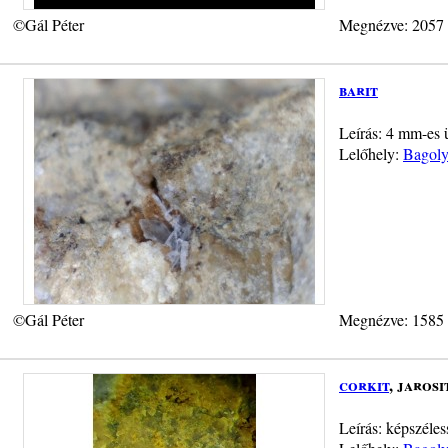
©Gál Péter
Megnézve: 2057
barit
Leírás: 4 mm-es ü
Lelőhely:
Bagoly
©Gál Péter
Megnézve: 1585
corkit
, jarosi
Leírás: képszéles