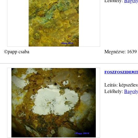
Lelőhely:
Bagoly
©papp csaba
Megnézve: 1639
foszfoszideri
Leírás: képszéles
Lelőhely:
Bagoly