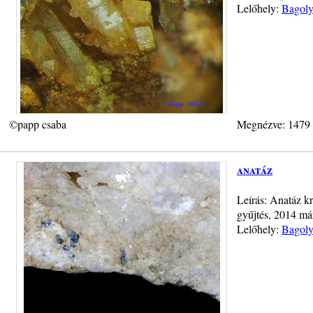
Lelőhely:
Bagoly
©papp csaba
Megnézve: 1479
anatáz
Leírás: Anatáz kr
gyűjtés, 2014 má
Lelőhely:
Bagoly