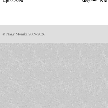
©papp csaba
Megnézve: 1938
© Nagy Mónika 2009-2026