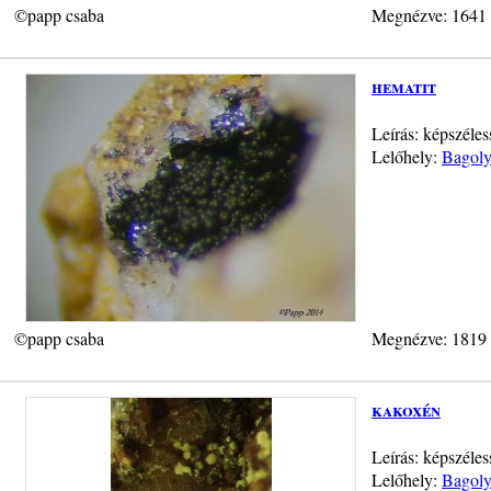
©papp csaba
Megnézve: 1641
hematit
Leírás: képszél
Lelőhely:
Bagoly
©papp csaba
Megnézve: 1819
kakoxén
Leírás: képszéle
Lelőhely:
Bagoly