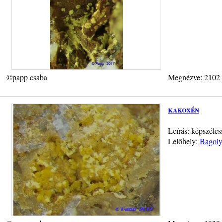
©papp csaba
Megnézve: 2102
kakoxén
Leírás: képszéle
Lelőhely:
Bagoly