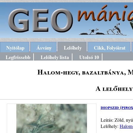
Nyitólap
Ásvány
Lelőhely
Cikk, Folyóirat
Legfrissebb
Lelőhely lista
Utolsó 10
Halom-hegy, bazaltbánya, M
A lelőhely
diopszid (piro
Leírás: Zöld, ny
Lelőhely:
Halom-