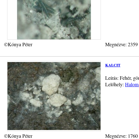
©Kónya Péter
Megnézve: 2359
kalcit
Leírás: Fehér, g
Lelőhely:
Halom-
©Kónya Péter
Megnézve: 1760