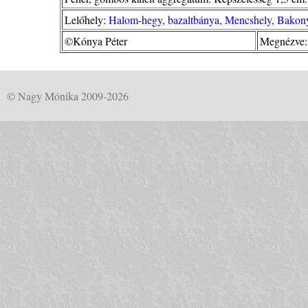
Lelőhely:
Halom-hegy, bazaltbánya, Mencshely, Bakony
©Kónya Péter
Megnézve:
© Nagy Mónika 2009-2026