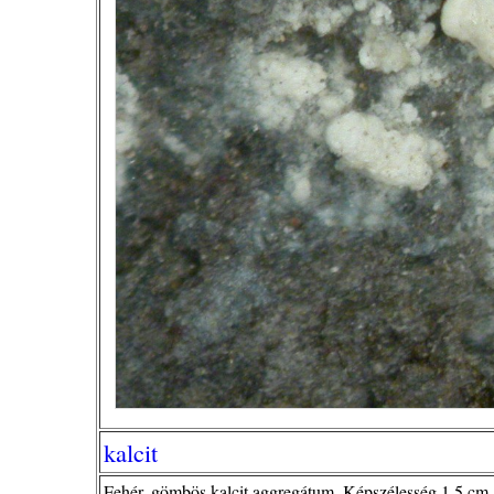
kalcit
Fehér, gömbös kalcit aggregátum. Képszélesség 1,5 cm.