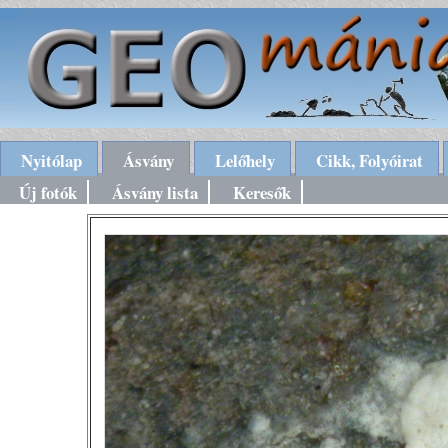
Nyitólap
Ásvány
Lelőhely
Cikk, Folyóirat
Új fotók
Ásvány lista
Keresők