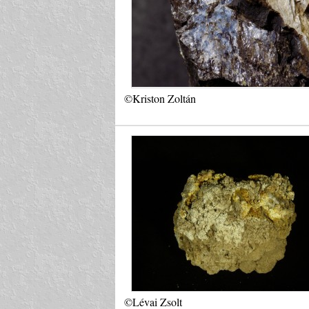
©Kriston Zoltán
©Lévai Zsolt