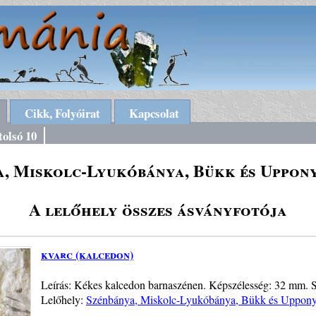
Cikk, Folyóirat
Kapcsolat
tolsó 10
a, Miskolc-Lyukóbánya, Bükk és Uppony
A lelőhely összes ásványfotója
kvarc (kalcedon)
Leírás: Kékes kalcedon barnaszénen. Képszélesség: 32 mm. S
Lelőhely:
Szénbánya, Miskolc-Lyukóbánya, Bükk és Uppony