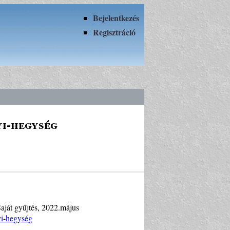
Bejelentkezés
Regisztráció
i-hegység
aját gyűjtés, 2022.május
i-hegység