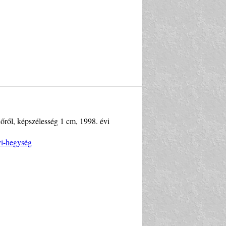
őről, képszélesség 1 cm, 1998. évi
i-hegység