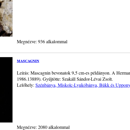
Megnézve: 936 alkalommal
mascagnin
Leírás: Mascagnin bevonatok 9,5 cm-es példányon. A Herman 
1986.13889). Gyűjtötte: Szakáll Sándor-Lévai Zsolt.
Lelőhely:
Szénbánya, Miskolc-Lyukóbánya, Bükk és Uppony
Megnézve: 2080 alkalommal