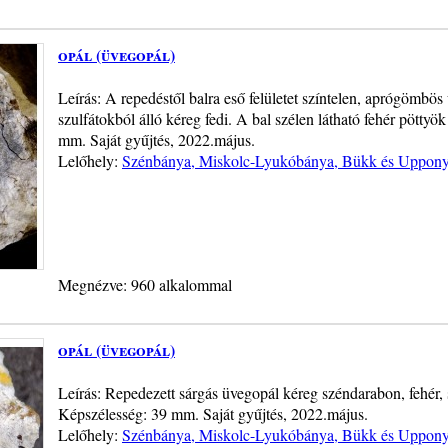
opál (üvegopál)
Leírás: A repedéstől balra eső felületet színtelen, aprógömbös 
szulfátokból álló kéreg fedi. A bal szélen látható fehér pöttyö
mm. Saját gyűjtés, 2022.május.
Lelőhely:
Szénbánya, Miskolc-Lyukóbánya, Bükk és Uppony
Megnézve: 960 alkalommal
opál (üvegopál)
Leírás: Repedezett sárgás üvegopál kéreg széndarabon, fehér, s
Képszélesség: 39 mm. Saját gyűjtés, 2022.május.
Lelőhely:
Szénbánya, Miskolc-Lyukóbánya, Bükk és Uppony