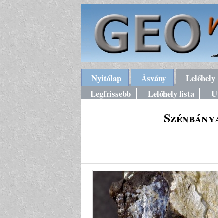
Nyitólap
Ásvány
Lelőhely
Legfrissebb
Lelőhely lista
U
Szénbány