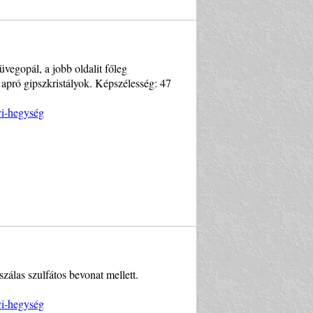
üvegopál, a jobb oldalit főleg
k apró gipszkristályok. Képszélesség: 47
i-hegység
zálas szulfátos bevonat mellett.
i-hegység