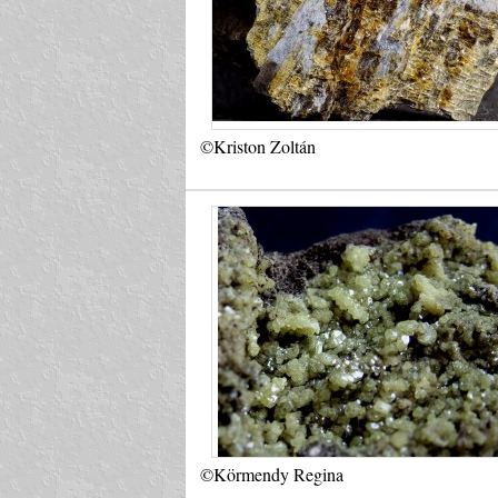
©Kriston Zoltán
©Körmendy Regina