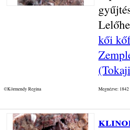
gyűjtés
Lelőhe
kői kőf
Zemplé
(Tokaj
©Körmendy Regina
Megnézve: 1842
klino