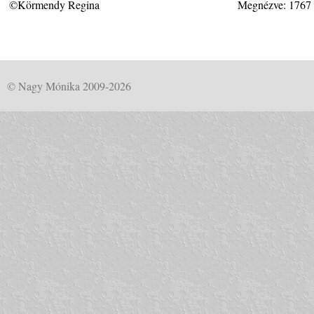
©Körmendy Regina
Megnézve: 1767
© Nagy Mónika 2009-2026