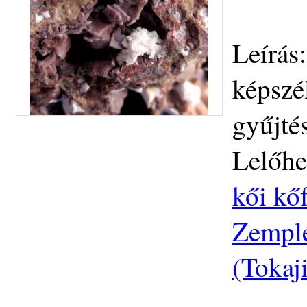
Leírás:
képszé
gyűjtés
Lelőhe
kői kőf
Zemplé
(Tokaj