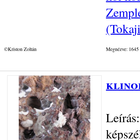
Zemplé
(Tokaj
©Kriston Zoltán
Megnézve: 1645
klino
Leírás:
képszé