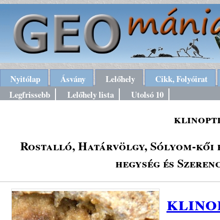
Nyitólap
Ásvány
Lelőhely
Cikk, Folyóirat
Legfrissebb
Lelőhely lista
Utolsó 10
klinopti
Rostalló, Határvölgy, Sólyom-kői k
hegység és Szeren
klino