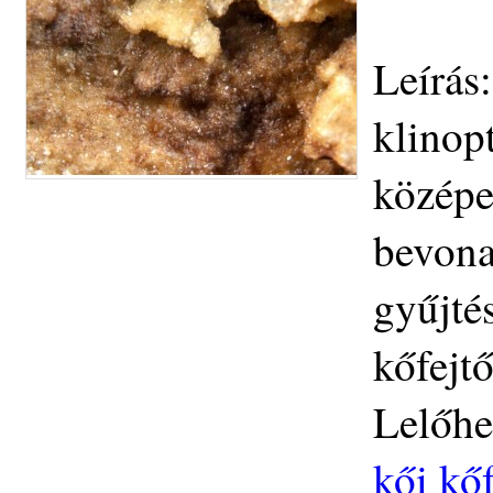
Leírás
klinopt
középen
bevona
gyűjté
kőfejt
Lelőhe
kői kőf