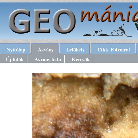
Nyitólap
Ásvány
Lelőhely
Cikk, Folyóirat
Új fotók
Ásvány lista
Keresők