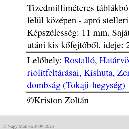
Tizedmilliméteres táblákból á
felül középen - apró steller
Képszélesség: 11 mm. Saját
utáni kis kőfejtőből, ideje:
Lelőhely:
Rostalló, Határvö
riolitfeltárásai, Kishuta, 
dombság (Tokaji-hegység)
©Kriston Zoltán
© Nagy Mónika 2009-2026