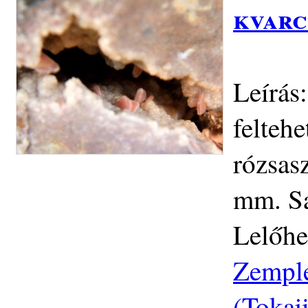
kvarc
Leírás:
feltehe
rózsas
mm. Sa
Lelőhe
Zemplé
(Tokaj