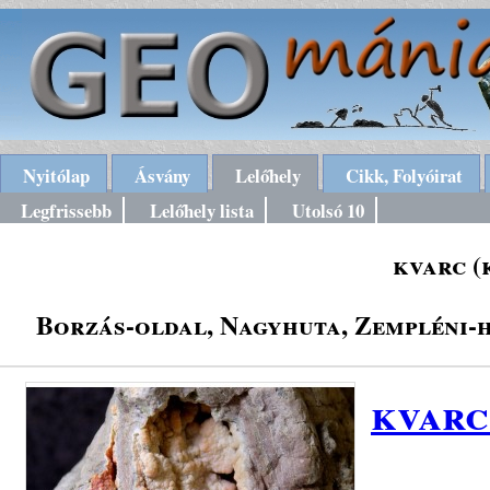
Nyitólap
Ásvány
Lelőhely
Cikk, Folyóirat
Legfrissebb
Lelőhely lista
Utolsó 10
kvarc (
Borzás-oldal, Nagyhuta, Zempléni-h
kvarc