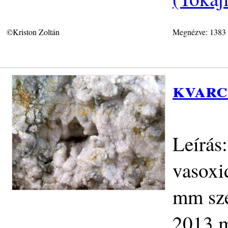
©Kriston Zoltán
Megnézve: 1383
kvarc
Leírás
vasoxi
mm szél
2013.m