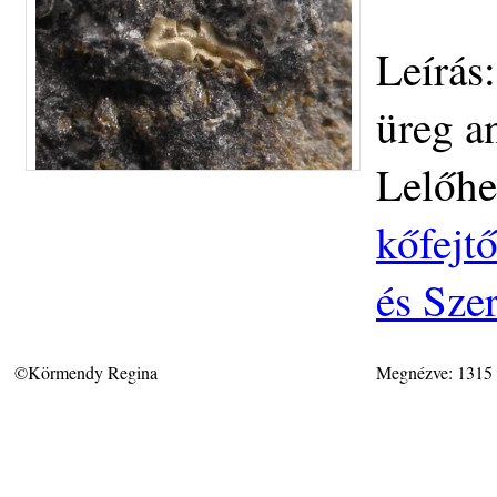
Leírás:
üreg a
Lelőhe
kőfejt
és Sze
©Körmendy Regina
Megnézve: 1315