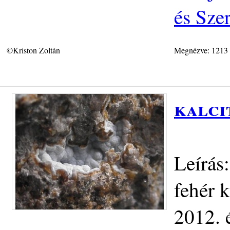
és Sze
©Kriston Zoltán
Megnézve: 1213
kalci
Leírás
fehér 
2012. 