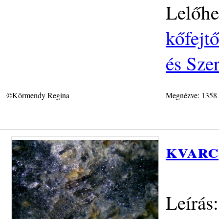
Lelőhe
kőfejt
és Sze
©Körmendy Regina
Megnézve: 1358
kvarc
Leírás