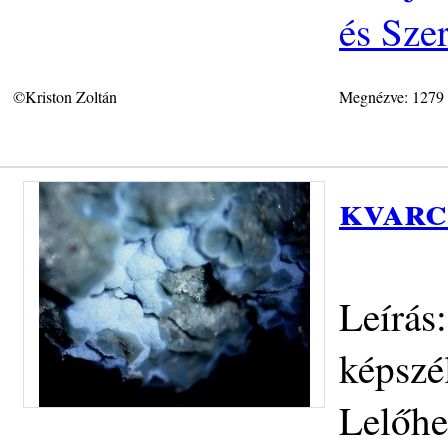
és Sze
©Kriston Zoltán
Megnézve: 1279
kvarc
Leírás:
képszé
Lelőhe