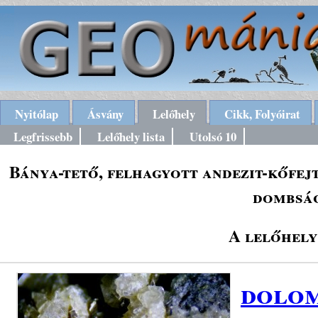
Nyitólap
Ásvány
Lelőhely
Cikk, Folyóirat
Legfrissebb
Lelőhely lista
Utolsó 10
Bánya-tető, felhagyott andezit-kőfej
dombság
A lelőhely
dolom