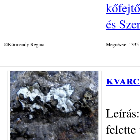
kőfejt
és Sze
©Körmendy Regina
Megnézve: 1335
kvarc
Leírás
felett