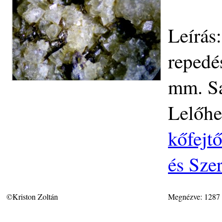
Leírás:
repedé
mm. Sa
Lelőhe
kőfejt
és Sze
©Kriston Zoltán
Megnézve: 1287