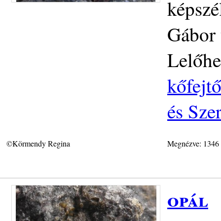
képszé
Gábor 
Lelőhe
kőfejt
és Sze
©Körmendy Regina
Megnézve: 1346
opál