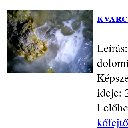
kvarc
Leírás
dolomi
Képszé
ideje:
Lelőhe
kőfejt