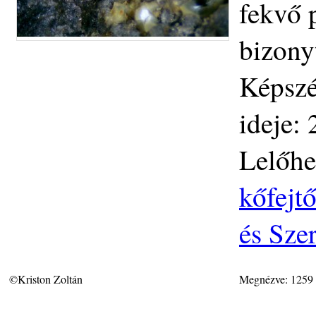
fekvő p
bizonyt
Képszé
ideje:
Lelőhe
kőfejt
és Sze
©Kriston Zoltán
Megnézve: 1259