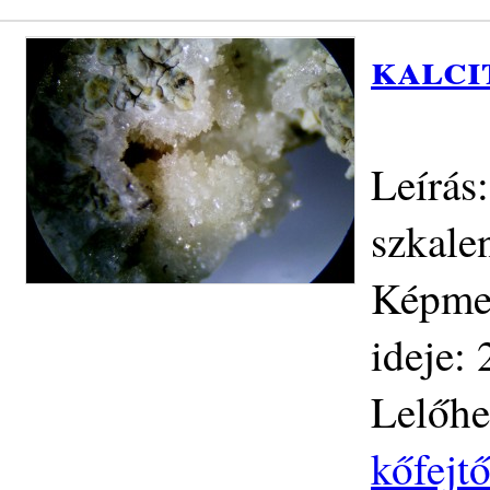
kalci
Leírás:
szkale
Képmez
ideje:
Lelőhe
kőfejt